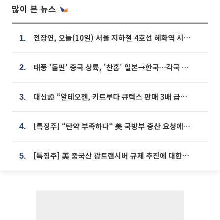
많이 본 뉴스
전장연, 오늘(10일) 서울 지하철 4호선 혜화역 시위…1호선 용산역 무정차
1.
태풍 '돌핀' 중국 상륙, '찬홈' 일본→한국…각국 기상청 예상 경로는?
2.
대신證 “알테오젠, 키트루다 큐렉스 판매 3배 급증…목표가 41만원 상향”
3.
[특징주] “탄약 부족하다“ 美 국방부 증산 요청에⋯국내 방산주 급등세
4.
[특징주] 美 중국산 광트랜시버 규제 추진에 대한광통신 등 광통신株 강세
5.