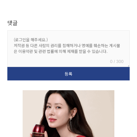
댓글
0 / 300