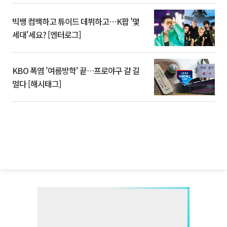
빅뱅 컴백하고 튜이드 데뷔하고⋯K팝 '몇
세대'세요? [엔터로그]
KBO 폭염 '여름방학' 끝…프로야구 갈 길
멀다 [해시태그]