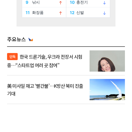
주요뉴스
한국 드론기술, 우크라 전장서 시험
단독
중…“스타트업 여러 곳 참여”
美 미사일 재고 ‘빨간불’…K방산 북미 진출
기대