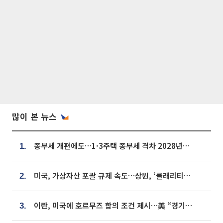
많이 본 뉴스
종부세 개편에도…1·3주택 종부세 격차 2028년부터 확대
1.
미국, 가상자산 포괄 규제 속도…상원, ‘클래리티법’ 9월 절차투표 추진
2.
이란, 미국에 호르무즈 합의 조건 제시…美 “경기 아직 안 끝나” [종합]
3.