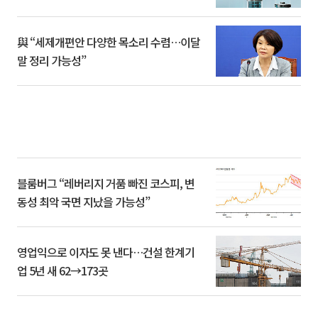
與 “세제개편안 다양한 목소리 수렴…이달
말 정리 가능성”
블룸버그 “레버리지 거품 빠진 코스피, 변
동성 최악 국면 지났을 가능성”
영업익으로 이자도 못 낸다…건설 한계기
업 5년 새 62→173곳