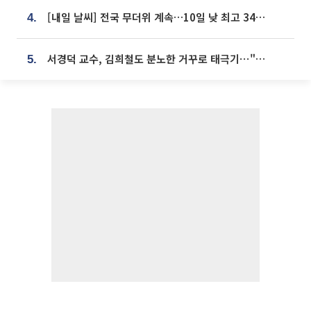
[내일 날씨] 전국 무더위 계속…10일 낮 최고 34도 육박
4.
서경덕 교수, 김희철도 분노한 거꾸로 태극기⋯"엉터리는 아냐, 아쉬울 뿐"
5.