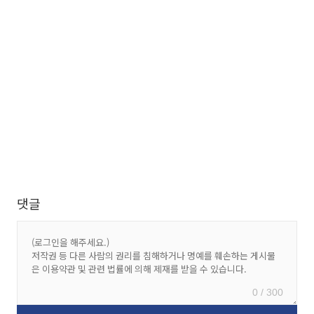
댓글
0 / 300