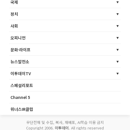
국제
정치
사회
오피니언
문화·라이프
뉴스발전소
이투데이TV
스페셜리포트
Channel 5
위너스IR클럽
무단전재 및 수집, 복사, 재배포, AI학습 이용 금지
Copyright 2006.
이투데이
. All rights reserved