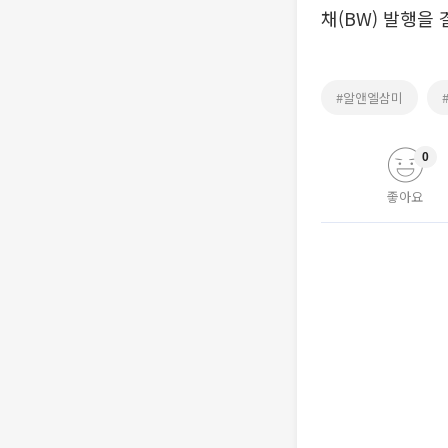
채(BW) 발행을
#알앤엘삼미
0
좋아요