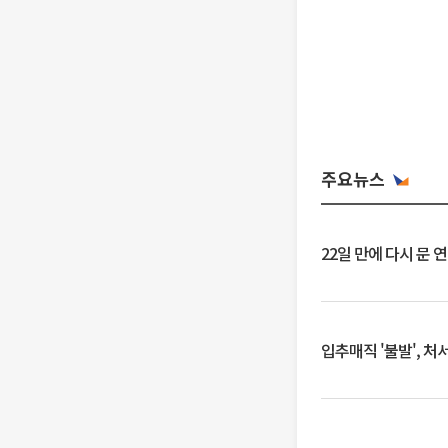
주요뉴스
22일 만에 다시 문 
입추매직 '불발', 처