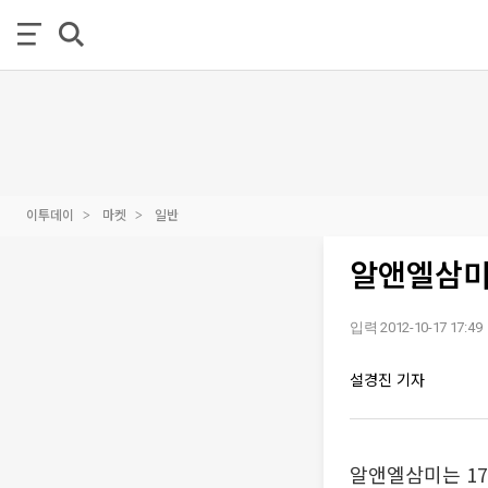
이투데이
마켓
일반
알앤엘삼미,
입력 2012-10-17 17:49
설경진 기자
알앤엘삼미는 1