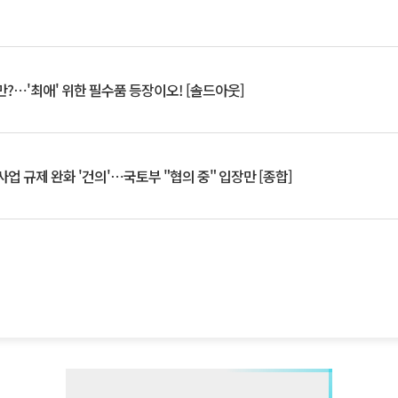
?⋯'최애' 위한 필수품 등장이오! [솔드아웃]
업 규제 완화 '건의'⋯국토부 "협의 중" 입장만 [종합]