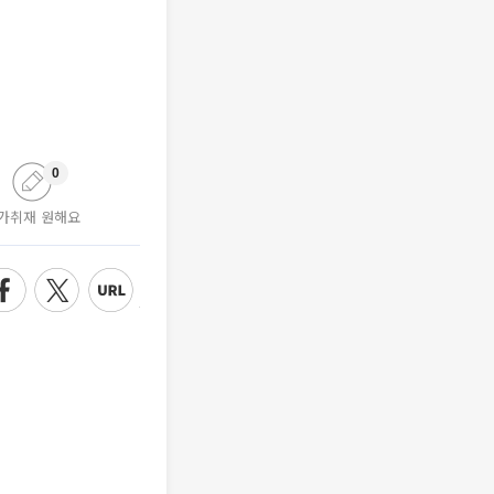
0
가취재 원해요