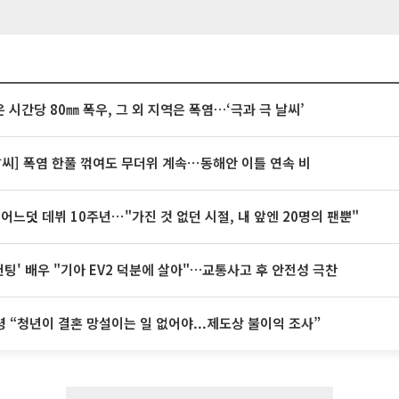
 시간당 80㎜ 폭우, 그 외 지역은 폭염…‘극과 극 날씨’
날씨] 폭염 한풀 꺾여도 무더위 계속⋯동해안 이틀 연속 비
 어느덧 데뷔 10주년⋯"가진 것 없던 시절, 내 앞엔 20명의 팬뿐"
 헌팅' 배우 "기아 EV2 덕분에 살아"…교통사고 후 안전성 극찬
 “청년이 결혼 망설이는 일 없어야...제도상 불이익 조사”