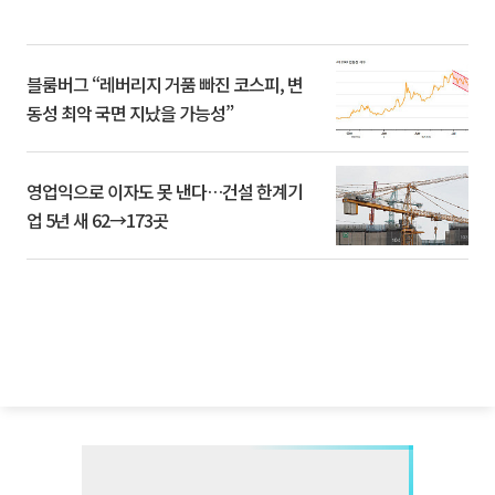
블룸버그 “레버리지 거품 빠진 코스피, 변
동성 최악 국면 지났을 가능성”
영업익으로 이자도 못 낸다…건설 한계기
업 5년 새 62→173곳