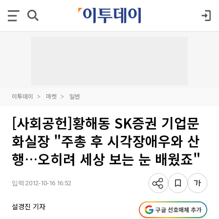
이투데이
마켓
일반
[사회공헌]황해동 SK증권 기업문
화실장 "주총 후 시각장애우와 산
행…오히려 세상 보는 눈 배웠죠"
입력 2012-10-16 16:52
설경진 기자
구글 선호매체 추가