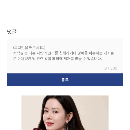
댓글
0 / 300