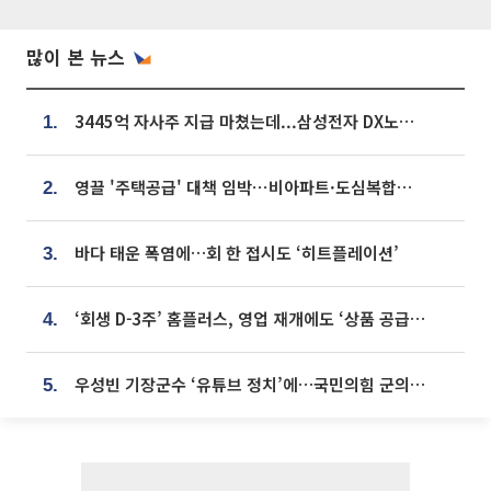
많이 본 뉴스
3445억 자사주 지급 마쳤는데...삼성전자 DX노조, 뒤늦은 '떼쓰기 집회'
1.
영끌 '주택공급' 대책 임박⋯비아파트·도심복합까지 총동원
2.
바다 태운 폭염에…회 한 접시도 ‘히트플레이션’
3.
‘회생 D-3주’ 홈플러스, 영업 재개에도 ‘상품 공급망’ 복구가 생존 관건
4.
우성빈 기장군수 ‘유튜브 정치’에…국민의힘 군의원들 집단 반발
5.