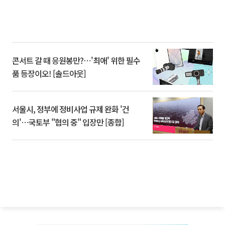
콘서트 갈 때 응원봉만?⋯'최애' 위한 필수
품 등장이오! [솔드아웃]
서울시, 정부에 정비사업 규제 완화 '건
의'⋯국토부 "협의 중" 입장만 [종합]