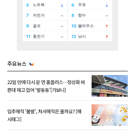
주요뉴스
22일 만에 다시 문 연 홈플러스…정상화 바
쁜데 재고 없어 ‘발동동’[가보니]
입추매직 '불발', 처서매직은 올까요? [해
시태그]