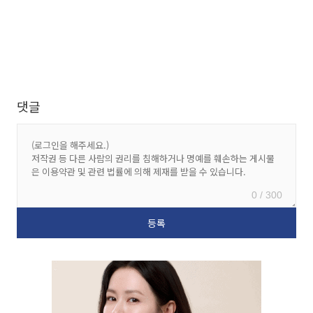
댓글
0 / 300