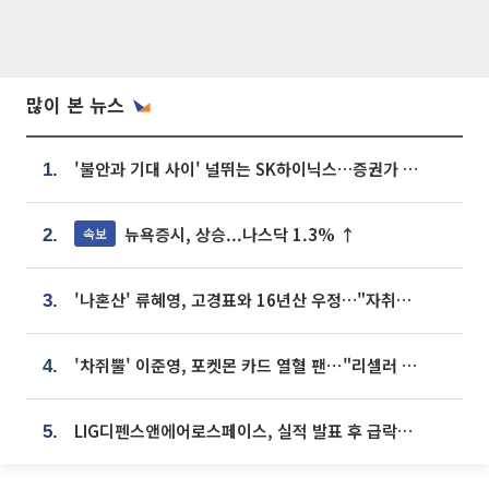
많이 본 뉴스
'불안과 기대 사이' 널뛰는 SK하이닉스…증권가 "HBM4·LTA 기반 펀터멘털 견고"
1.
뉴욕증시, 상승...나스닥 1.3% ↑
속보
2.
'나혼산' 류혜영, 고경표와 16년산 우정…"자취방서 부모님과 마주쳐"
3.
'차쥐뿔' 이준영, 포켓몬 카드 열혈 팬⋯"리셀러 처단할 것"
4.
LIG디펜스앤에어로스페이스, 실적 발표 후 급락→반등⋯증권가 “28년까지 튼튼”
5.