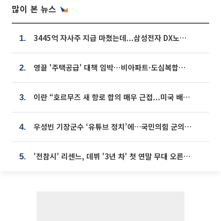
많이 본 뉴스
3445억 자사주 지급 마쳤는데...삼성전자 DX노조, 뒤늦은 '떼쓰기 집회'
1.
영끌 '주택공급' 대책 임박⋯비아파트·도심복합까지 총동원
2.
이란 “호르무즈 새 항로 합의 매우 근접...미국 배상 먼저”
3.
우성빈 기장군수 ‘유튜브 정치’에…국민의힘 군의원들 집단 반발
4.
'전참시' 리센느, 데뷔 '3년 차' 첫 연말 무대 오른다⋯"그동안 섭외 안 와"
5.