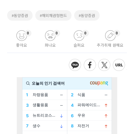
#동양증권
#해외채권형펀드
#동양증권
0
0
0
0
좋아요
화나요
슬퍼요
추가취재 원해요