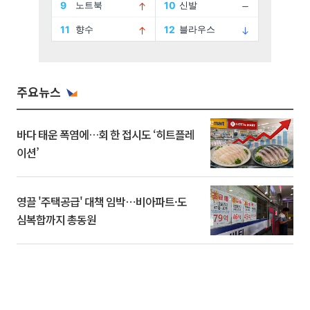
주요뉴스
바다 태운 폭염에…회 한 접시도 ‘히트플레
이션’
영끌 '주택공급' 대책 임박⋯비아파트·도
심복합까지 총동원