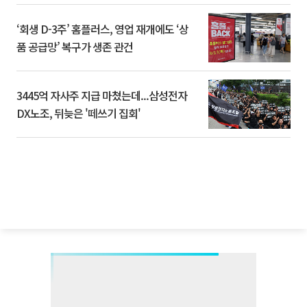
‘회생 D-3주’ 홈플러스, 영업 재개에도 ‘상
품 공급망’ 복구가 생존 관건
3445억 자사주 지급 마쳤는데...삼성전자
DX노조, 뒤늦은 '떼쓰기 집회'