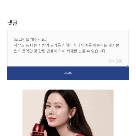
댓글
0 / 300