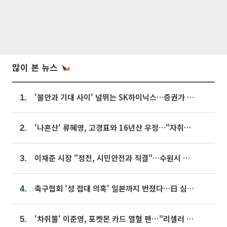
많이 본 뉴스
'불안과 기대 사이' 널뛰는 SK하이닉스…증권가 "HBM4·LTA 기반 펀터멘털 견고"
1.
'나혼산' 류혜영, 고경표와 16년산 우정…"자취방서 부모님과 마주쳐"
2.
이재준 시장 "정전, 시민안전과 직결"…수원시 비상대응체계 가동
3.
축구협회 '성 접대 의혹' 일본까지 번졌다…日 심판 실명 공개
4.
'차쥐뿔' 이준영, 포켓몬 카드 열혈 팬⋯"리셀러 처단할 것"
5.