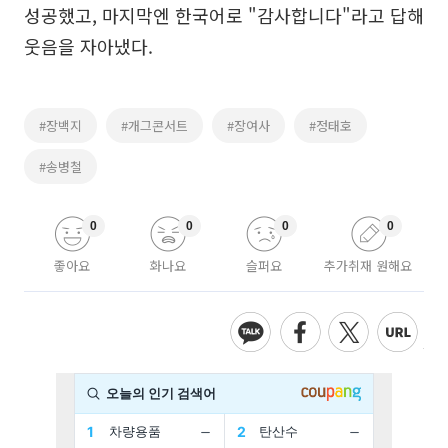
성공했고, 마지막엔 한국어로 "감사합니다"라고 답해
웃음을 자아냈다.
#장백지
#개그콘서트
#장여사
#정태호
#송병철
0
0
0
0
좋아요
화나요
슬퍼요
추가취재 원해요