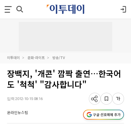
이투데이
문화·라이프
방송/TV
장백지, '개콘' 깜짝 출연…한국어
도 '척척' "감사합니다"
입력 2012-10-15 08:16
온라인뉴스팀
구글 선호매체 추가