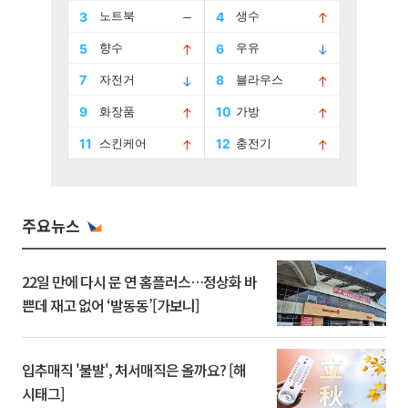
주요뉴스
22일 만에 다시 문 연 홈플러스…정상화 바
쁜데 재고 없어 ‘발동동’[가보니]
입추매직 '불발', 처서매직은 올까요? [해
시태그]