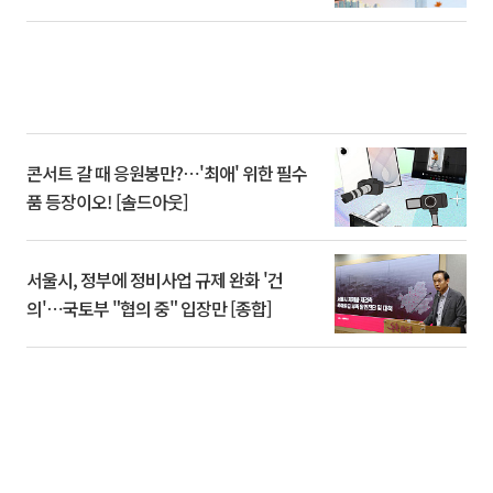
콘서트 갈 때 응원봉만?⋯'최애' 위한 필수
품 등장이오! [솔드아웃]
서울시, 정부에 정비사업 규제 완화 '건
의'⋯국토부 "협의 중" 입장만 [종합]