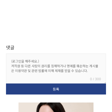
댓글
0 / 300