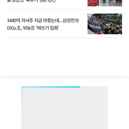
3445억 자사주 지급 마쳤는데...삼성전자
DX노조, 뒤늦은 '떼쓰기 집회'