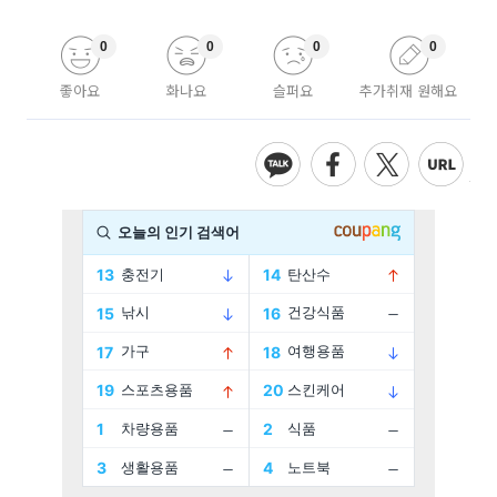
0
0
0
0
좋아요
화나요
슬퍼요
추가취재 원해요