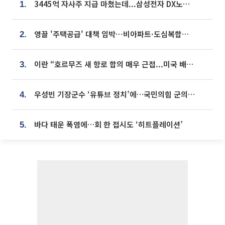
3445억 자사주 지급 마쳤는데...삼성전자 DX노조, 뒤늦은 '떼쓰기 집회'
1.
영끌 '주택공급' 대책 임박⋯비아파트·도심복합까지 총동원
2.
이란 “호르무즈 새 항로 합의 매우 근접...미국 배상 먼저”
3.
우성빈 기장군수 ‘유튜브 정치’에…국민의힘 군의원들 집단 반발
4.
바다 태운 폭염에…회 한 접시도 ‘히트플레이션’
5.