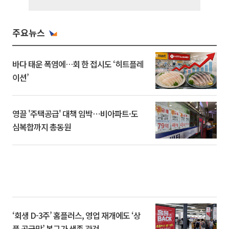
주요뉴스
바다 태운 폭염에…회 한 접시도 ‘히트플레
이션’
영끌 '주택공급' 대책 임박⋯비아파트·도
심복합까지 총동원
‘회생 D-3주’ 홈플러스, 영업 재개에도 ‘상
품 공급망’ 복구가 생존 관건