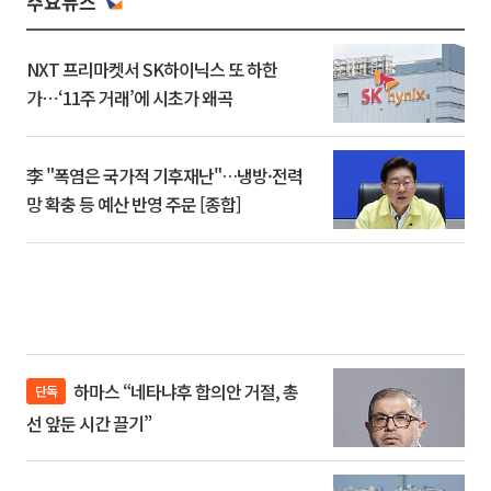
주요뉴스
NXT 프리마켓서 SK하이닉스 또 하한
가⋯‘11주 거래’에 시초가 왜곡
李 "폭염은 국가적 기후재난"…냉방·전력
망 확충 등 예산 반영 주문 [종합]
하마스 “네타냐후 합의안 거절, 총
단독
선 앞둔 시간 끌기”