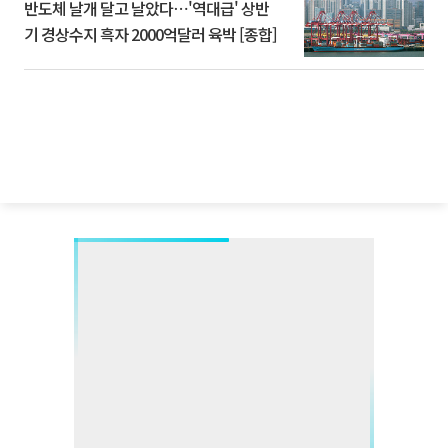
반도체 날개 달고 날았다⋯'역대급' 상반
기 경상수지 흑자 2000억달러 육박 [종합]