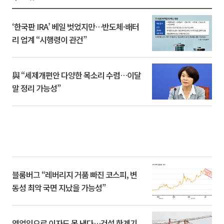
‘한국판 IRA’ 베일 벗었지만…반도체·배터
리 업계 “시행령이 관건”
與 “세제개편안 다양한 목소리 수렴…이달
말 정리 가능성”
블룸버그 “레버리지 거품 빠진 코스피, 변
동성 최악 국면 지났을 가능성”
영업익으로 이자도 못 낸다…건설 한계기