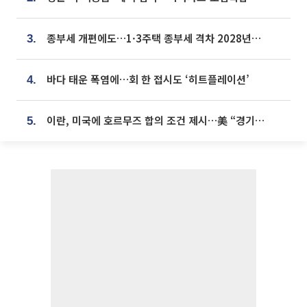
종부세 개편에도…1·3주택 종부세 격차 2028년부터 확대
3.
바다 태운 폭염에…회 한 접시도 ‘히트플레이션’
4.
이란, 미국에 호르무즈 합의 조건 제시…美 “경기 아직 안 끝나” [종합]
5.