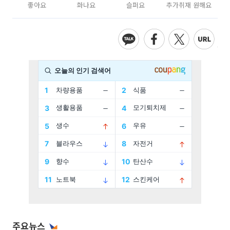
좋아요
화나요
슬퍼요
추가취재 원해요
주요뉴스