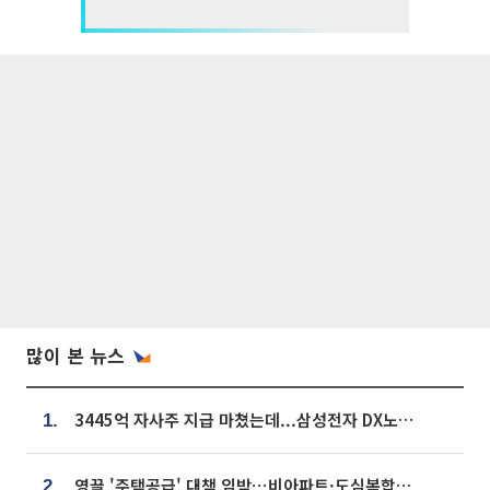
많이 본 뉴스
3445억 자사주 지급 마쳤는데...삼성전자 DX노조, 뒤늦은 '떼쓰기 집회'
1.
영끌 '주택공급' 대책 임박⋯비아파트·도심복합까지 총동원
2.