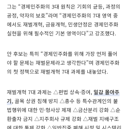
그는 “경제민주화의 3대 원칙은 기회의 균등, 과정의
공정, 약자의 보호”라며 “경제민주화의 7대 영역 중
에서도 재벌개혁, 금융개혁, 민생안정은 경제민주화
실현을 위해 필수적인 기본 영역이다”고 강조했다.
안 후보는 특히 “경제민주화를 위해 가장 먼저 풀어
야 할 문제는 재벌문제라고 생각한다”며 경제민주화
의 첫 정책으로 재벌개혁 7대 과제를 내놓았다.
재벌개혁 7대 과제는 △편법 상속·증여,
일감 몰아주
기
, 골목 상권 침해 방지 △총수 등 특수관계인의 불
법행위에 대한 민·형사상 제재 △금산분리 강화 △순
환출자 금지 △지주회사 규제 강화 △재벌 지배구조
에 대한 통제 강화 △일반집중 폐해 시정 및 시스템리