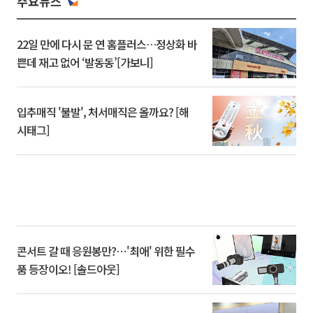
주요뉴스
22일 만에 다시 문 연 홈플러스…정상화 바
쁜데 재고 없어 ‘발동동’[가보니]
입추매직 '불발', 처서매직은 올까요? [해
시태그]
콘서트 갈 때 응원봉만?⋯'최애' 위한 필수
품 등장이오! [솔드아웃]