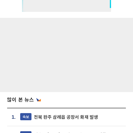
많이 본 뉴스
전북 완주 삼례읍 공장서 화재 발생
속보
1.