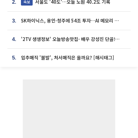
서울도 '40도'…오늘 노원 40.2도 기록
속보
2.
SK하이닉스, 용인·청주에 54조 투자…AI 메모리 생산기지 키운다
3.
'2TV 생생정보' 오늘방송맛집- 배우 강성진 단골! 쌀국수ㆍ푸팟퐁 커리 맛집 '블○○○'
4.
입추매직 '불발', 처서매직은 올까요? [해시태그]
5.