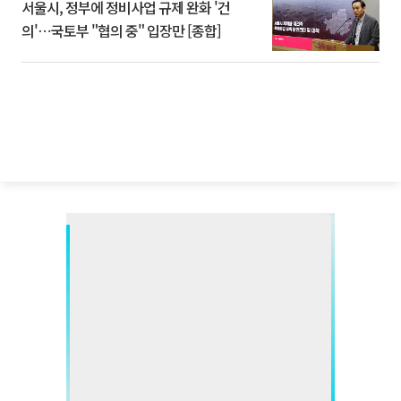
서울시, 정부에 정비사업 규제 완화 '건
의'⋯국토부 "협의 중" 입장만 [종합]