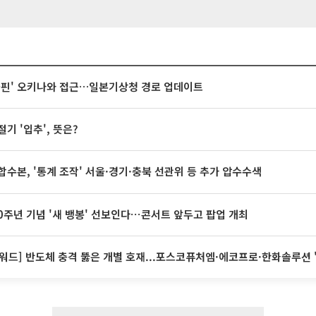
돌핀' 오키나와 접근…일본기상청 경로 업데이트
절기 '입추', 뜻은?
합수본, '통계 조작' 서울·경기·충북 선관위 등 추가 압수수색
20주년 기념 '새 뱅봉' 선보인다⋯콘서트 앞두고 팝업 개최
워드] 반도체 충격 뚫은 개별 호재...포스코퓨처엠·에코프로·한화솔루션 