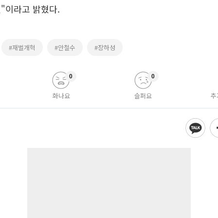
"이라고 밝혔다.
#재벌개혁
#안철수
#장하성
0
0
화나요
슬퍼요
추