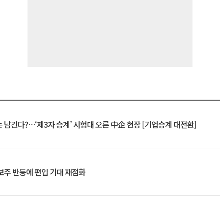
 남긴다?…‘제3자 승계’ 시험대 오른 中企 현장 [기업승계 대전환]
후보주 반등에 편입 기대 재점화