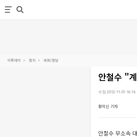
이투데이
정치
국회/정당
안철수 "계
수정 2012-11-01 16:16
황의신 기자
안철수 무소속 대