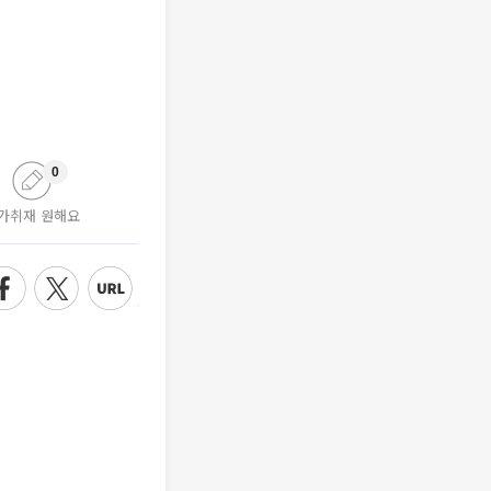
0
가취재 원해요