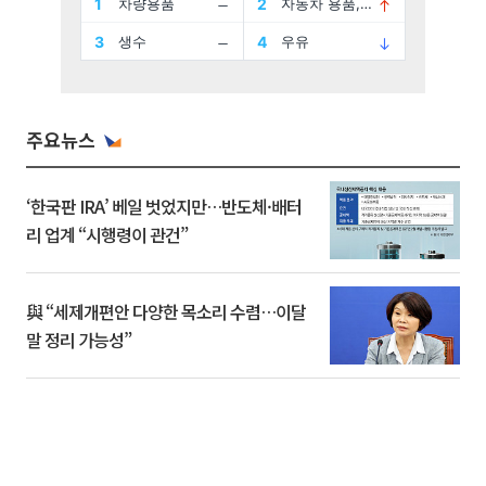
주요뉴스
‘한국판 IRA’ 베일 벗었지만…반도체·배터
리 업계 “시행령이 관건”
與 “세제개편안 다양한 목소리 수렴…이달
말 정리 가능성”