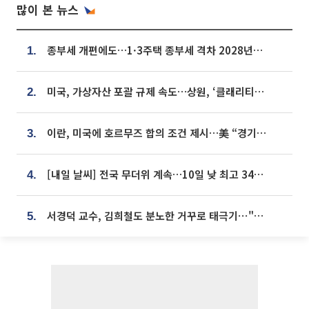
많이 본 뉴스
종부세 개편에도…1·3주택 종부세 격차 2028년부터 확대
1.
미국, 가상자산 포괄 규제 속도…상원, ‘클래리티법’ 9월 절차투표 추진
2.
이란, 미국에 호르무즈 합의 조건 제시…美 “경기 아직 안 끝나” [종합]
3.
[내일 날씨] 전국 무더위 계속…10일 낮 최고 34도 육박
4.
서경덕 교수, 김희철도 분노한 거꾸로 태극기⋯"엉터리는 아냐, 아쉬울 뿐"
5.