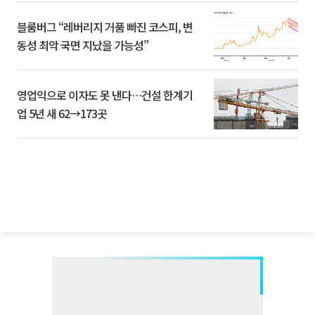
블룸버그 “레버리지 거품 빠진 코스피, 변
동성 최악 국면 지났을 가능성”
영업익으로 이자도 못 낸다…건설 한계기
업 5년 새 62→173곳