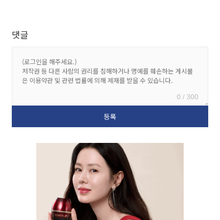
댓글
0 / 300