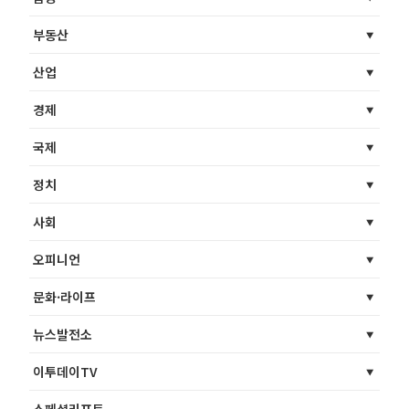
부동산
산업
경제
국제
정치
사회
오피니언
문화·라이프
뉴스발전소
이투데이TV
스페셜리포트