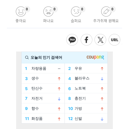
0
0
0
0
좋아요
화나요
슬퍼요
추가취재 원해요