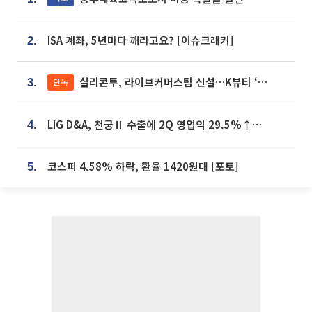
ISA 계좌, 5년마다 깨라고요? [이슈크래커]
2.
실리콘투, 라이브커머스팀 신설…K뷰티 ‘글로벌 판매망’ 확대[K뷰티 라방戰]
단독
3.
LIG D&A, 천궁Ⅱ 수출에 2Q 영업익 29.5%↑…수주잔고 24.6조 [종합]
4.
코스피 4.58% 하락, 환율 1420원대 [포토]
5.