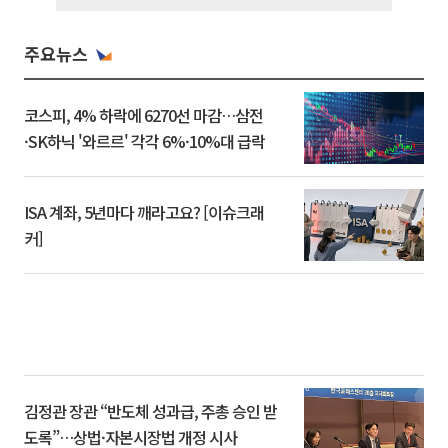
주요뉴스
코스피, 4% 하락에 6270선 마감…삼전
·SK하닉 '와르르' 각각 6%·10%대 급락
ISA 계좌, 5년마다 깨라고요? [이슈크래
커]
김정관 장관 “반도체 성과급, 주총 승인 받
도록”…상법·자본시장법 개정 시사