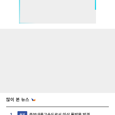
많이 본 뉴스
중부내륙고속도로서 미상 폭발물 발견
속보
1.