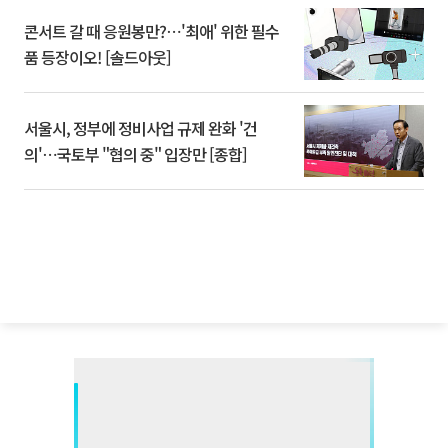
콘서트 갈 때 응원봉만?⋯'최애' 위한 필수
품 등장이오! [솔드아웃]
서울시, 정부에 정비사업 규제 완화 '건
의'⋯국토부 "협의 중" 입장만 [종합]