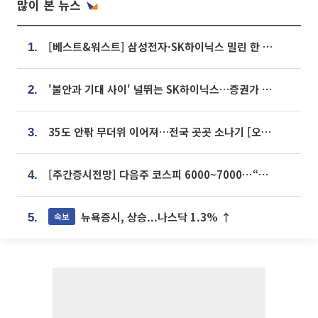
많이 본 뉴스
[베스트&워스트] 삼성전자·SK하이닉스 밀린 한 주…상상인증권은 85% 급등
1.
'불안과 기대 사이' 널뛰는 SK하이닉스…증권가 "HBM4·LTA 기반 펀터멘털 견고"
2.
35도 안팎 무더위 이어져…전국 곳곳 소나기 [오늘 날씨]
3.
[주간증시전망] 다음주 코스피 6000~7000⋯“外人 수급은 정책이 변수”
4.
뉴욕증시, 상승...나스닥 1.3% ↑
속보
5.