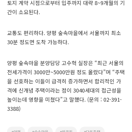
토지 계약 시점으로부터 입주까지 대략 8~9개월의 기
간이 소요된다.
교통도 편리하다. 양평 숲속마을에서 서울까지 최소
30분 정도면 도착 가능하다.
양평 숲속마을 분양담당 고수혁 실장은 “최근 서울의
전세가격이 3000만~5000만원 정도 올랐다”며 “주택
을 선호하는 이들이 급격히 증가하면서 합리적인 가
격에 신개념 주택이라는 점이 3040세대의 접근성을
높이는데 영향을 미쳤다”고 말했다. (문의 : 02-391-
3388)
#양평
#숲속마을
#땅콩집
#단독주택