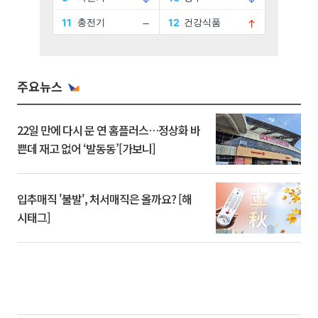
주요뉴스
22일 만에 다시 문 연 홈플러스…정상화 바
쁜데 재고 없어 ‘발동동’[가보니]
입추매직 '불발', 처서매직은 올까요? [해
시태그]