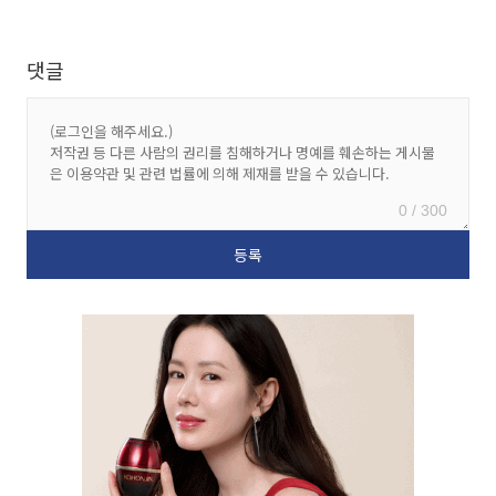
댓글
0 / 300