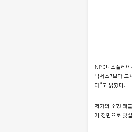
NPD디스플레이
넥서스7보다 고사
다”고 밝혔다.
저가의 소형 태블
에 정면으로 맞