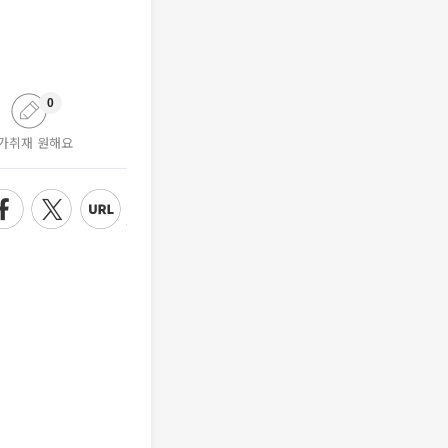
0
가취재 원해요