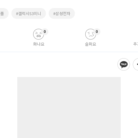
애플
#갤럭시S3미니
#삼성전자
0
0
화나요
슬퍼요
추