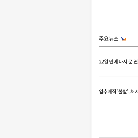
주요뉴스
22일 만에 다시 문 
입추매직 '불발', 처