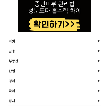
마켓
금융
부동산
산업
경제
국제
정치