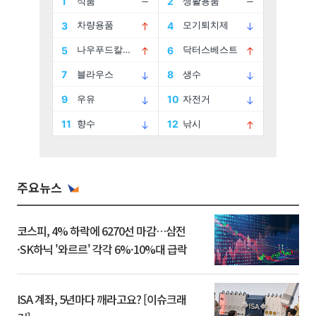
주요뉴스
코스피, 4% 하락에 6270선 마감…삼전
·SK하닉 '와르르' 각각 6%·10%대 급락
ISA 계좌, 5년마다 깨라고요? [이슈크래