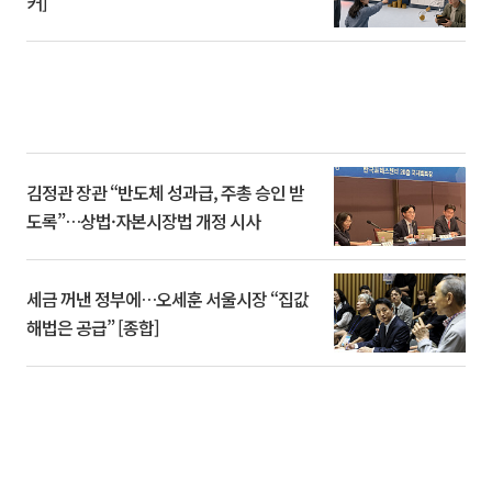
커]
김정관 장관 “반도체 성과급, 주총 승인 받
도록”…상법·자본시장법 개정 시사
세금 꺼낸 정부에…오세훈 서울시장 “집값
해법은 공급” [종합]