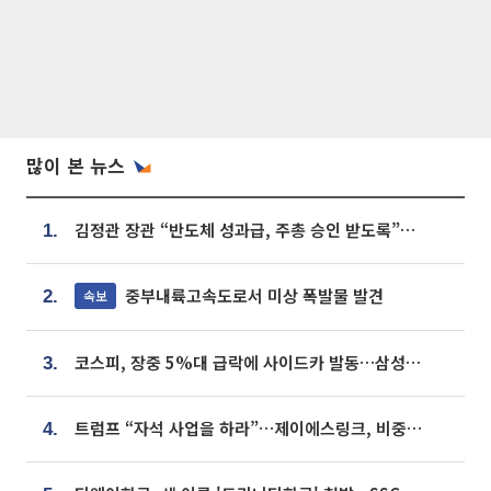
많이 본 뉴스
김정관 장관 “반도체 성과급, 주총 승인 받도록”…상법·자본시장법 개정 시사
1.
중부내륙고속도로서 미상 폭발물 발견
속보
2.
코스피, 장중 5%대 급락에 사이드카 발동…삼성·SK 동반 폭락
3.
트럼프 “자석 사업을 하라”…제이에스링크, 비중국 영구자석 공급망 구축 속도
4.