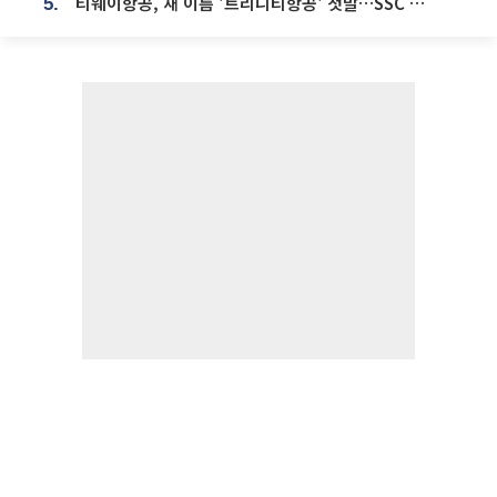
티웨이항공, 새 이름 '트리니티항공' 첫발…SSC 전략 본격화
5.