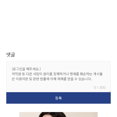
댓글
0 / 300