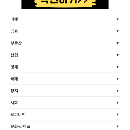
마켓
금융
부동산
산업
경제
국제
정치
사회
오피니언
문화·라이프