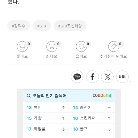
했다.
#강덕수
#STX
#STX조선해양
0
0
0
0
좋아요
화나요
슬퍼요
추가취재 원해요