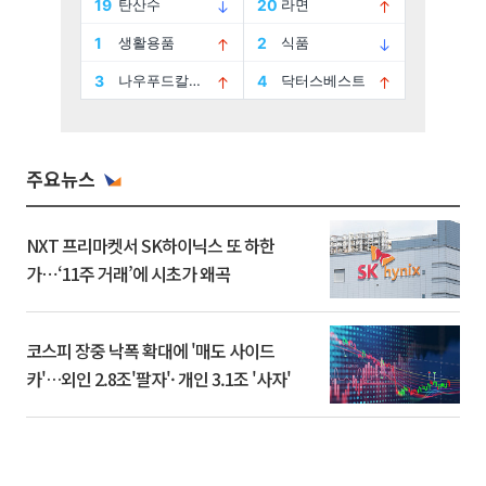
주요뉴스
NXT 프리마켓서 SK하이닉스 또 하한
가⋯‘11주 거래’에 시초가 왜곡
코스피 장중 낙폭 확대에 '매도 사이드
카'…외인 2.8조'팔자'· 개인 3.1조 '사자'