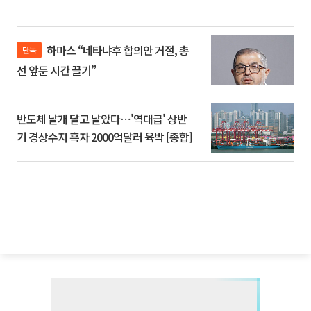
하마스 “네타냐후 합의안 거절, 총
단독
선 앞둔 시간 끌기”
반도체 날개 달고 날았다⋯'역대급' 상반
기 경상수지 흑자 2000억달러 육박 [종합]