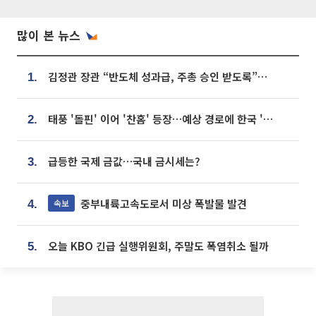
많이 본 뉴스
김정관 장관 “반도체 성과급, 주총 승인 받도록”…상법·자본시장법 개정 시사
1.
태풍 '돌핀' 이어 '찬홈' 등장…예상 경로에 한국 '한숨'
2.
급등한 국제 금값…국내 금시세는?
3.
중부내륙고속도로서 미상 폭발물 발견
속보
4.
오늘 KBO 긴급 실행위원회, 주말도 폭염취소 될까
5.