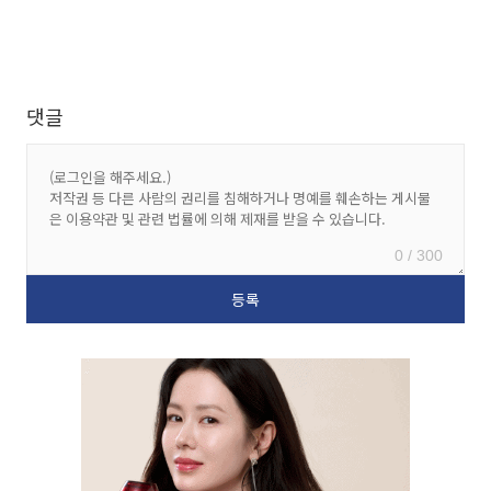
댓글
0 / 300