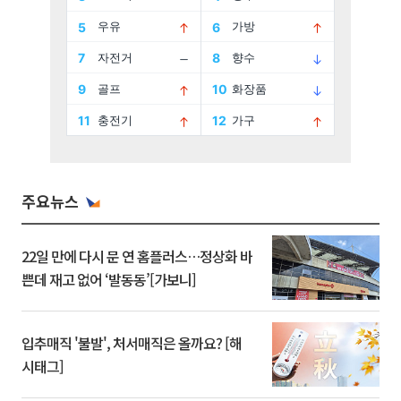
주요뉴스
22일 만에 다시 문 연 홈플러스…정상화 바
쁜데 재고 없어 ‘발동동’[가보니]
입추매직 '불발', 처서매직은 올까요? [해
시태그]