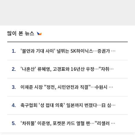
많이 본 뉴스
'불안과 기대 사이' 널뛰는 SK하이닉스…증권가 "HBM4·LTA 기반 펀터멘털 견고"
1.
'나혼산' 류혜영, 고경표와 16년산 우정…"자취방서 부모님과 마주쳐"
2.
이재준 시장 "정전, 시민안전과 직결"…수원시 비상대응체계 가동
3.
축구협회 '성 접대 의혹' 일본까지 번졌다…日 심판 실명 공개
4.
'차쥐뿔' 이준영, 포켓몬 카드 열혈 팬⋯"리셀러 처단할 것"
5.