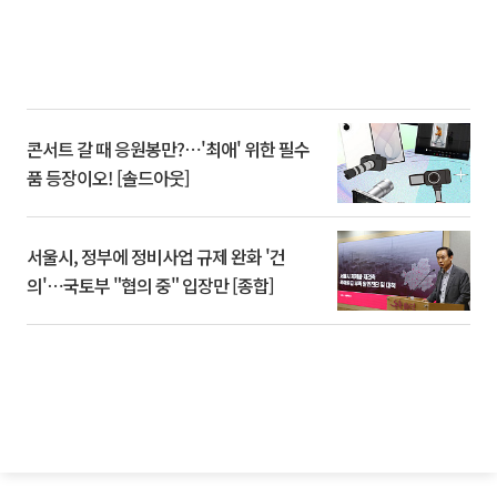
콘서트 갈 때 응원봉만?⋯'최애' 위한 필수
품 등장이오! [솔드아웃]
서울시, 정부에 정비사업 규제 완화 '건
의'⋯국토부 "협의 중" 입장만 [종합]