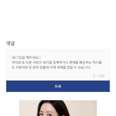
댓글
0 / 300