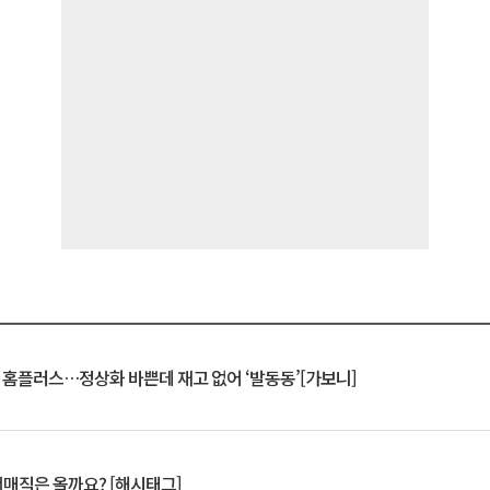
연 홈플러스…정상화 바쁜데 재고 없어 ‘발동동’[가보니]
서매직은 올까요? [해시태그]