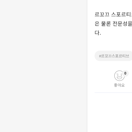
르꼬끄 스포르티
은 물론 전문성
다.
#르꼬끄스포르티브
0
좋아요