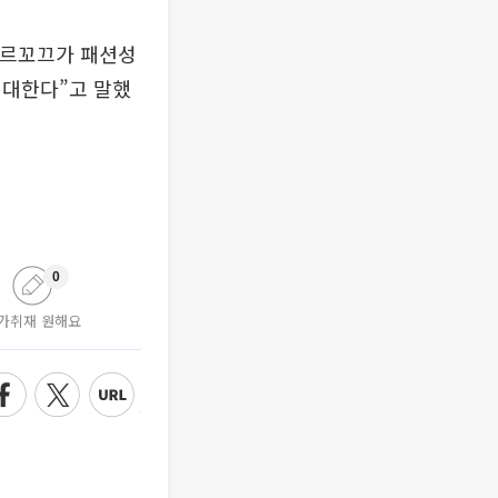
 르꼬끄가 패션성
기대한다”고 말했
0
가취재 원해요