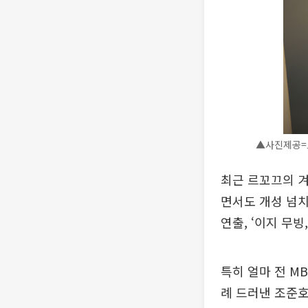
▲사진제공=
최근 르꼬끄의 겨
면서도 개성 넘
연출, ‘이지 무빙,
특히 얼마 전 M
례 드러낸 조준호