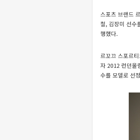
스포츠 브랜드 르
철, 김장미 선수
행했다.
르꼬끄 스포르티
자 2012 런던
수를 모델로 선정