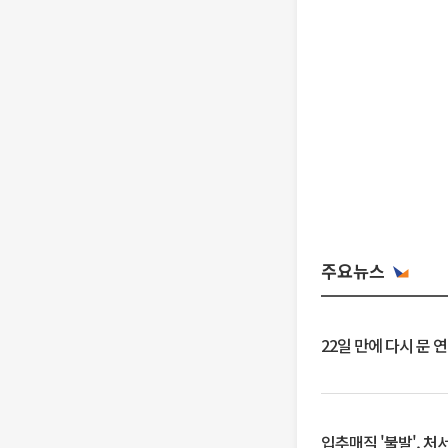
주요뉴스
22일 만에 다시 문 
입추매직 '불발', 처