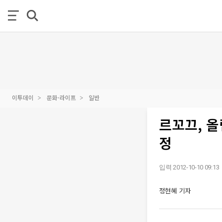
이투데이
문화·라이프
일반
르꼬끄, 올
정
입력 2012-10-10 09:13
정현혜 기자