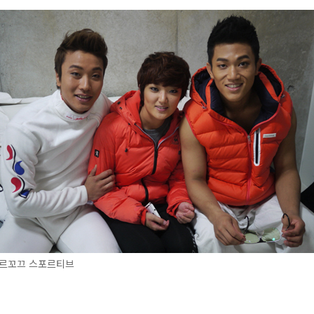
르꼬끄 스포르티브