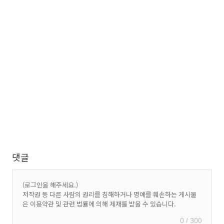
댓글
0 / 300