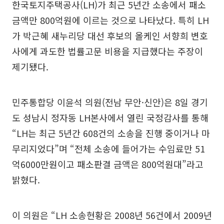
한국토지주택공사(LH)가 최근 5년간 소송에서 패소
금액만 800억원에 이르는 것으로 나타났다. 특히 LH
가 박근혜 새누리당 대선 후보의 올케인 서향희 변호
사에게 과도한 법률고문 비용을 지급했다는 주장이
제기됐다.
민주통합당 이윤석 의원(전남 무안·신안)은 8일 경기
도 성남시 정자동 LH본사에서 열린 국정감사를 통해
“LH는 최근 5년간 608건의 소송을 진행 중이거나 마
무리지었다”며 “전체 소송에 들어가는 수임료만 51
억6000만원이고 패소판결 금액은 800억원대”라고
밝혔다.
이 의원은 “LH 소송현황은 2008년 56건에서 2009년