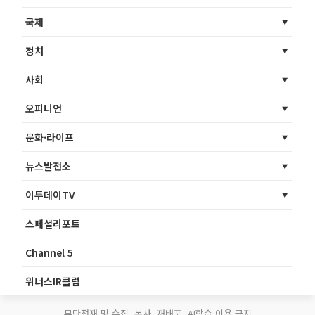
국제
정치
사회
오피니언
문화·라이프
뉴스발전소
이투데이TV
스페셜리포트
Channel 5
위너스IR클럽
무단전재 및 수집, 복사, 재배포, AI학습 이용 금지