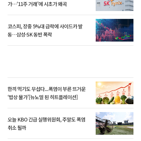
가⋯‘11주 거래’에 시초가 왜곡
코스피, 장중 5%대 급락에 사이드카 발
동…삼성·SK 동반 폭락
한끼 먹기도 무섭다...폭염이 부른 뜨거운
‘밥상 물가’[뉴노멀 된 히트플레이션]
오늘 KBO 긴급 실행위원회, 주말도 폭염
취소 될까