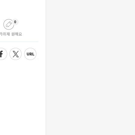
0
가취재 원해요