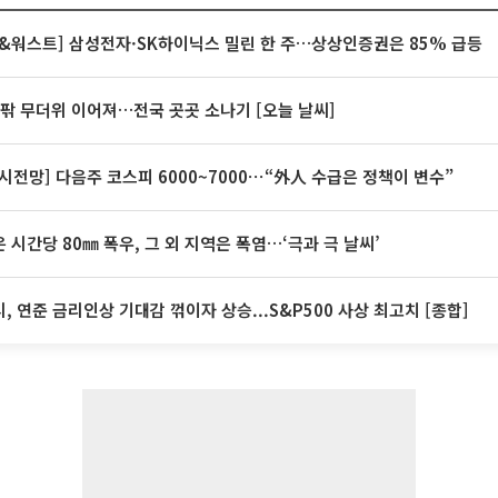
&워스트] 삼성전자·SK하이닉스 밀린 한 주…상상인증권은 85% 급등
안팎 무더위 이어져…전국 곳곳 소나기 [오늘 날씨]
시전망] 다음주 코스피 6000~7000⋯“外人 수급은 정책이 변수”
 시간당 80㎜ 폭우, 그 외 지역은 폭염…‘극과 극 날씨’
, 연준 금리인상 기대감 꺾이자 상승...S&P500 사상 최고치 [종합]