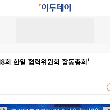
 48회 한일 협력위원회 합동총회'