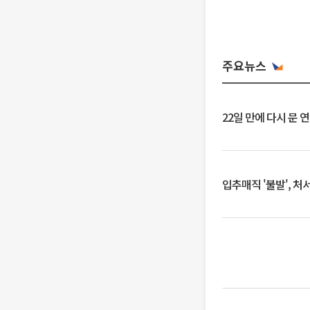
주요뉴스
22일 만에 다시 문 
입추매직 '불발', 처