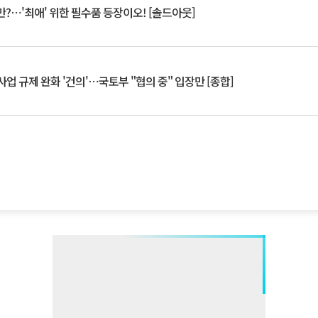
?⋯'최애' 위한 필수품 등장이오! [솔드아웃]
업 규제 완화 '건의'⋯국토부 "협의 중" 입장만 [종합]