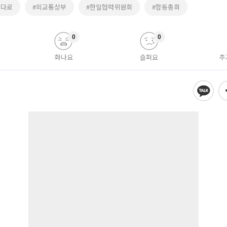
소다로
#외교통상부
#한일협력위원회
#합동총회
0
0
화나요
슬퍼요
추