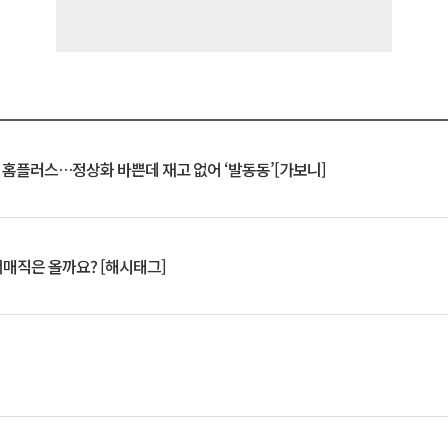
연 홈플러스…정상화 바쁜데 재고 없어 ‘발동동’[가보니]
서매직은 올까요? [해시태그]