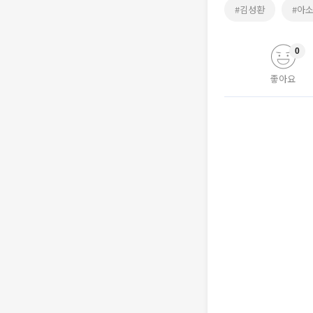
#김성환
#아
0
좋아요