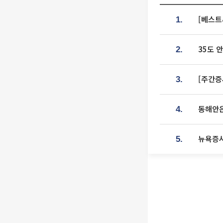
[베스트
1.
35도 
2.
[주간증
3.
동해안은
4.
뉴욕증시
5.