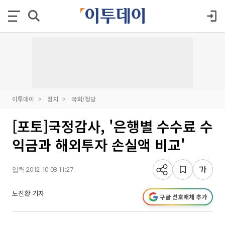
이투데이
정치
국회/정당
[포토]국정감사, '은행별 수수료 수
익금과 해외투자 손실액 비교'
입력 2012-10-08 11:27
노진환 기자
구글 선호매체 추가