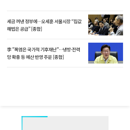
세금 꺼낸 정부에…오세훈 서울시장 “집값
해법은 공급” [종합]
李 "폭염은 국가적 기후재난"…냉방·전력
망 확충 등 예산 반영 주문 [종합]