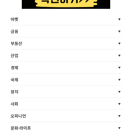
마켓
금융
부동산
산업
경제
국제
정치
사회
오피니언
문화·라이프