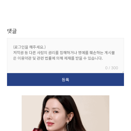
댓글
0 / 300