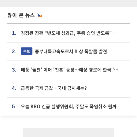
많이 본 뉴스
김정관 장관 “반도체 성과급, 주총 승인 받도록”…상법·자본시장법 개정 시사
1.
중부내륙고속도로서 미상 폭발물 발견
속보
2.
태풍 '돌핀' 이어 '찬홈' 등장…예상 경로에 한국 '한숨'
3.
급등한 국제 금값…국내 금시세는?
4.
오늘 KBO 긴급 실행위원회, 주말도 폭염취소 될까
5.