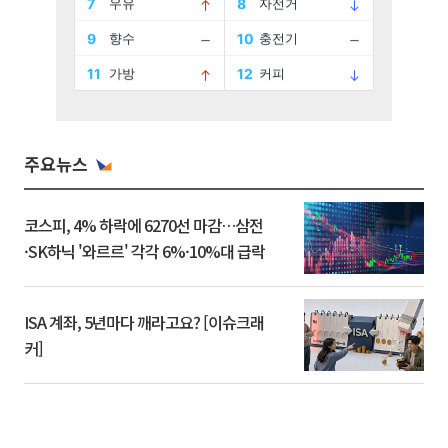
주요뉴스
코스피, 4% 하락에 6270선 마감…삼전
·SK하닉 '와르르' 각각 6%·10%대 급락
ISA 계좌, 5년마다 깨라고요? [이슈크래
커]