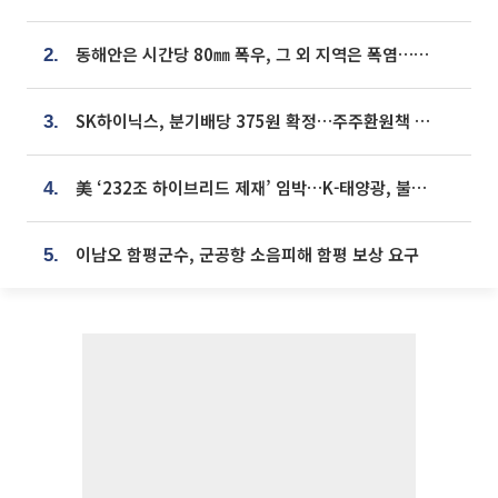
동해안은 시간당 80㎜ 폭우, 그 외 지역은 폭염…‘극과 극 날씨’
2.
SK하이닉스, 분기배당 375원 확정…주주환원책 9월로 앞당겨 발표
3.
美 ‘232조 하이브리드 제재’ 임박…K-태양광, 불확실성 털고 날개 다나
4.
이남오 함평군수, 군공항 소음피해 함평 보상 요구
5.