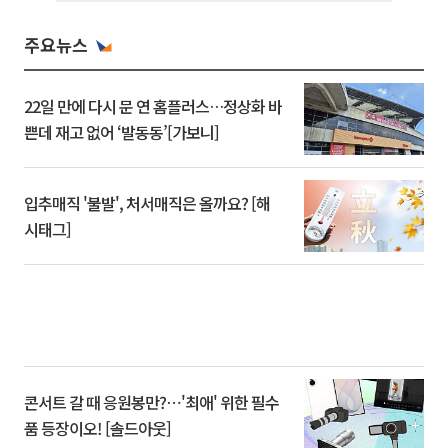
주요뉴스
22일 만에 다시 문 연 홈플러스…정상화 바
쁜데 재고 없어 ‘발동동’[가보니]
입추매직 '불발', 처서매직은 올까요? [해
시태그]
콘서트 갈 때 응원봉만?⋯'최애' 위한 필수
품 등장이오! [솔드아웃]