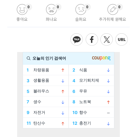
0
0
0
0
좋아요
화나요
슬퍼요
추가취재 원해요