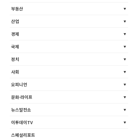
부동산
산업
경제
국제
정치
사회
오피니언
문화·라이프
뉴스발전소
이투데이TV
스페셜리포트