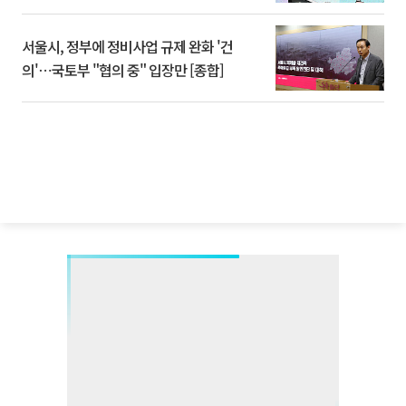
서울시, 정부에 정비사업 규제 완화 '건
의'⋯국토부 "협의 중" 입장만 [종합]