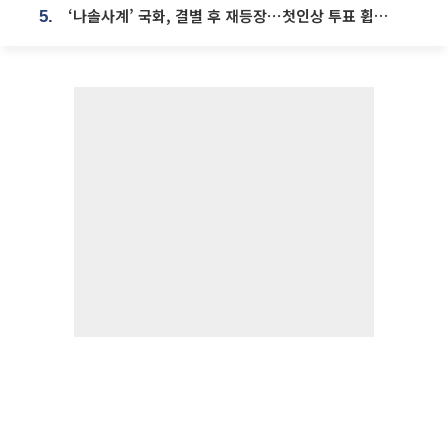
‘나솔사계’ 국화, 결별 후 재등장⋯첫인상 투표 휩쓸고 ‘인기녀’ 등극
5.