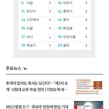
주요뉴스
후계자 없어도 회사는 남긴다?…‘제3자 승
계’ 시험대 오른 中企 현장 [기업승계 대전
환]
MSCI 발표 D-7…후보주 반등에 편입 기대