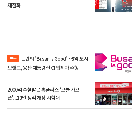
재점화
논란의 'Busan is Good'…8억 도시
단독
브랜드, 용산 대통령실 CI 업체가 수행
2000억 수혈받은 홈플러스 ‘오늘 가오
픈’...13일 정식 개장 시험대