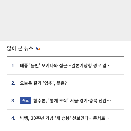
많이 본 뉴스
태풍 '돌핀' 오키나와 접근…일본기상청 경로 업데이트
1.
오늘은 절기 '입추', 뜻은?
2.
합수본, '통계 조작' 서울·경기·충북 선관위 등 추가 압수수색
속보
3.
빅뱅, 20주년 기념 '새 뱅봉' 선보인다⋯콘서트 앞두고 팝업 개최
4.