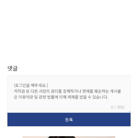
댓글
0 / 300