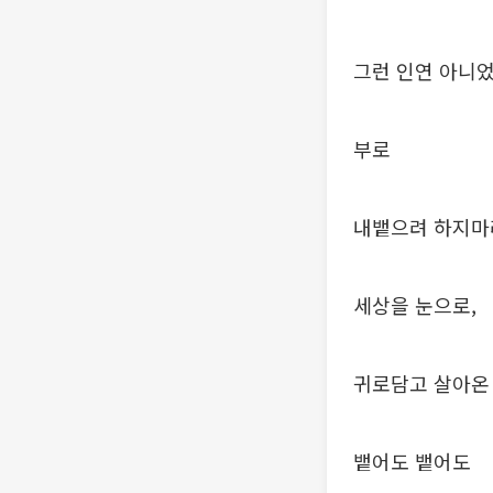
그런 인연 아니
부로
내뱉으려 하지마
세상을 눈으로,
귀로담고 살아온
뱉어도 뱉어도