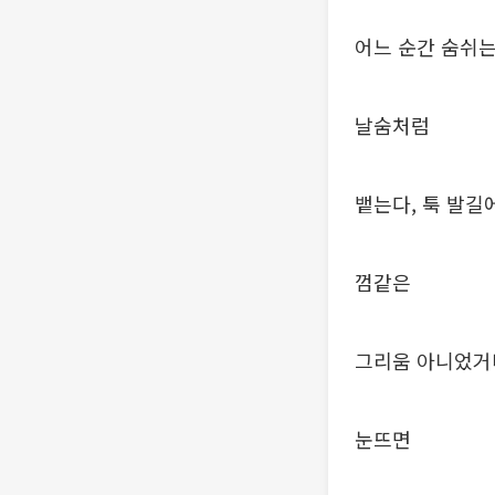
어느 순간 숨쉬
날숨처럼
뱉는다, 툭 발길
껌같은
그리움 아니었거니
눈뜨면