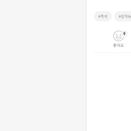
#객석
#상가
0
좋아요