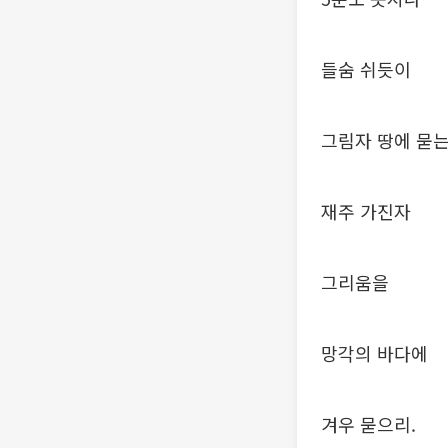
들숨 쉬듯이
그림자 땅에 묻
재주 가진자
그리움을
망각의 바다에
겨우 묻으리.