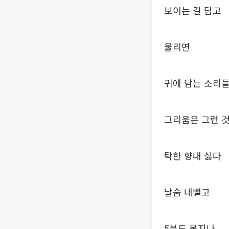
보이는 걸 담고
울리면
귀에 담는 소리
그리움은 그런 것
탁한 향내 싫다
날숨 내뱉고
5분도 못지나