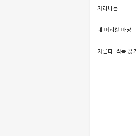
자라나는
네 머리칼 마냥
자른다, 싹뚝 끊