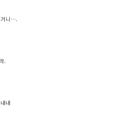
었거니….
라.
 내내