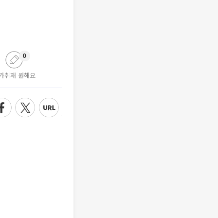
0
가취재 원해요