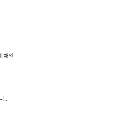
는
에 채일
...