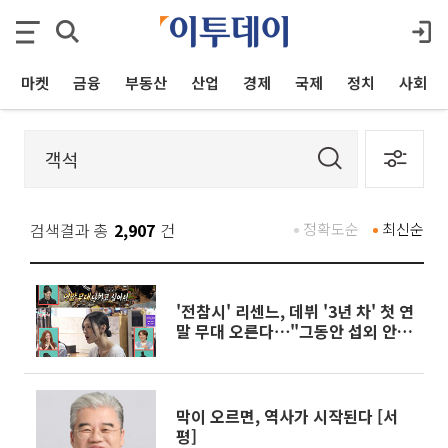
마켓
금융
부동산
산업
경제
국제
정치
사회
검색결과 총
2,907
건
정확도순
최신순
'전참시' 리센느, 데뷔 '3년 차' 첫 연
말 무대 오른다⋯"그동안 섭외 안
와"
막이 오르면, 역사가 시작된다 [서
평]