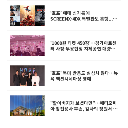
‘호프’ 예매 신기록에
SCREENX·4DX 특별관도 흥행...극
장가 여름 성수기 ‘열기 후끈’[주말
&]
'1000원 티켓 450장'…경기아트센
터 사장·무용단장 자체공연 대량구
매 의혹
'호프' 북미 반응도 심상치 않다⋯뉴
욕 액션시네마상 영예
"할아버지가 보셨다면"⋯에티오피
아 참전용사 후손, 감사의 정원서 노
래