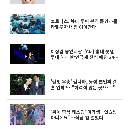
코르티스, 북미 투어 본격 돌입⋯롤
라팔루자 떼창 이어간다
이상일 용인시장 "AI가 흉내 못낼
무대"…대학연극제 전석 매진 24일
대장정
'킬잇 우승' 김나라, 동성 연인과 결
혼 임박?⋯"하객석 많은 곳으로!"
‘싸이 즉석 캐스팅’ 여학생 “연습생
아니에요”…직접 입 열었다