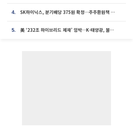
SK하이닉스, 분기배당 375원 확정…주주환원책 9월로 앞당겨 발표
4.
美 ‘232조 하이브리드 제재’ 임박…K-태양광, 불확실성 털고 날개 다나
5.