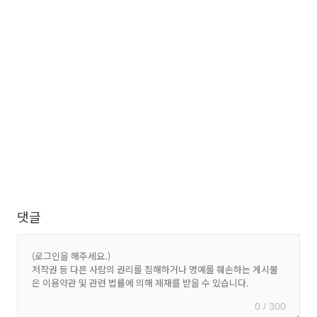
댓글
0 / 300