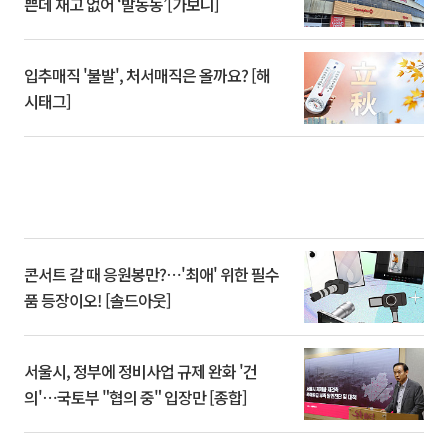
쁜데 재고 없어 ‘발동동’[가보니]
입추매직 '불발', 처서매직은 올까요? [해
시태그]
콘서트 갈 때 응원봉만?⋯'최애' 위한 필수
품 등장이오! [솔드아웃]
서울시, 정부에 정비사업 규제 완화 '건
의'⋯국토부 "협의 중" 입장만 [종합]