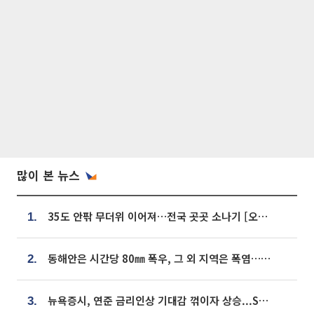
많이 본 뉴스
35도 안팎 무더위 이어져…전국 곳곳 소나기 [오늘 날씨]
1.
동해안은 시간당 80㎜ 폭우, 그 외 지역은 폭염…‘극과 극 날씨’
2.
뉴욕증시, 연준 금리인상 기대감 꺾이자 상승...S&P500 사상 최고치 [종합]
3.