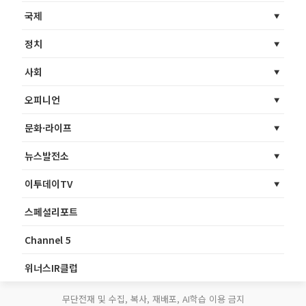
국제
정치
사회
오피니언
문화·라이프
뉴스발전소
이투데이TV
스페셜리포트
Channel 5
위너스IR클럽
무단전재 및 수집, 복사, 재배포, AI학습 이용 금지