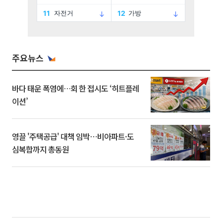
주요뉴스
바다 태운 폭염에…회 한 접시도 ‘히트플레
이션’
영끌 '주택공급' 대책 임박⋯비아파트·도
심복합까지 총동원