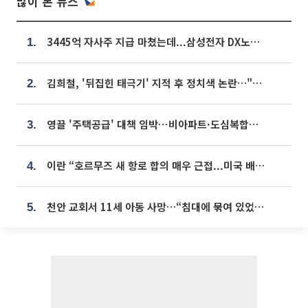
많이 본 뉴스
3445억 자사주 지급 마쳤는데...삼성전자 DX노조, 뒤늦은 '떼쓰기 집회'
1.
김희철, '뒤집힌 태극기' 지적 후 정치색 논란…"좌우 떠나 우리나라 국기"
2.
영끌 '주택공급' 대책 임박⋯비아파트·도심복합까지 총동원
3.
이란 “호르무즈 새 항로 합의 매우 근접...미국 배상 먼저”
4.
천안 교회서 11세 아동 사망…“침대에 묶여 있었다” 진술 확보
5.