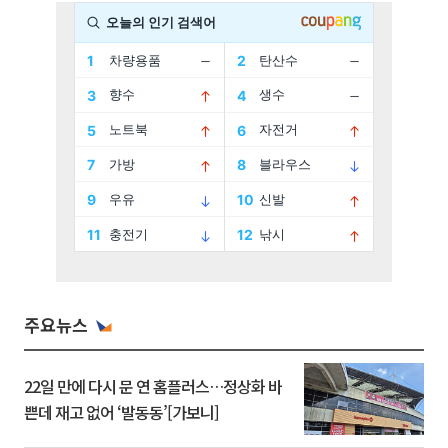
주요뉴스
22일 만에 다시 문 연 홈플러스…정상화 바
쁜데 재고 없어 ‘발동동’[가보니]