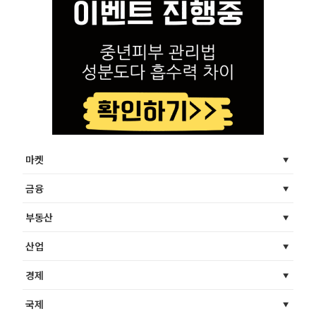
마켓
금융
부동산
산업
경제
국제