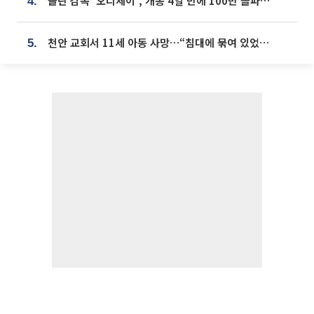
놀란 감독 '오디세이', 개봉 4일 만에 100만 돌파⋯'왕사남' 보다 빠르다
4.
천안 교회서 11세 아동 사망…“침대에 묶여 있었다” 진술 확보
5.