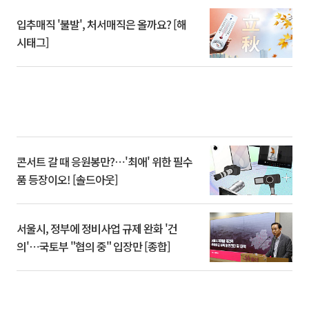
입추매직 '불발', 처서매직은 올까요? [해
시태그]
콘서트 갈 때 응원봉만?⋯'최애' 위한 필수
품 등장이오! [솔드아웃]
서울시, 정부에 정비사업 규제 완화 '건
의'⋯국토부 "협의 중" 입장만 [종합]