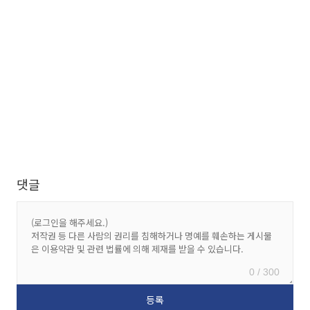
댓글
0 / 300