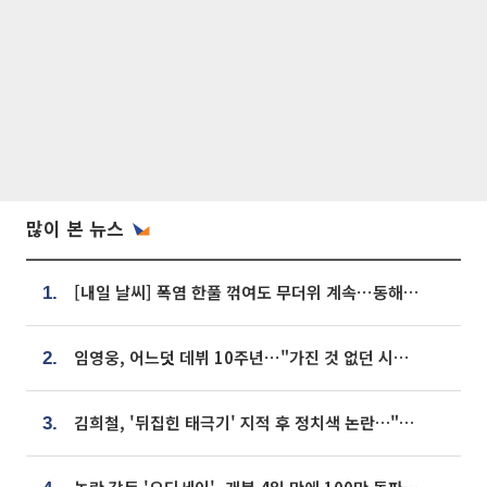
많이 본 뉴스
[내일 날씨] 폭염 한풀 꺾여도 무더위 계속⋯동해안 이틀 연속 비
1.
임영웅, 어느덧 데뷔 10주년⋯"가진 것 없던 시절, 내 앞엔 20명의 팬뿐"
2.
김희철, '뒤집힌 태극기' 지적 후 정치색 논란…"좌우 떠나 우리나라 국기"
3.