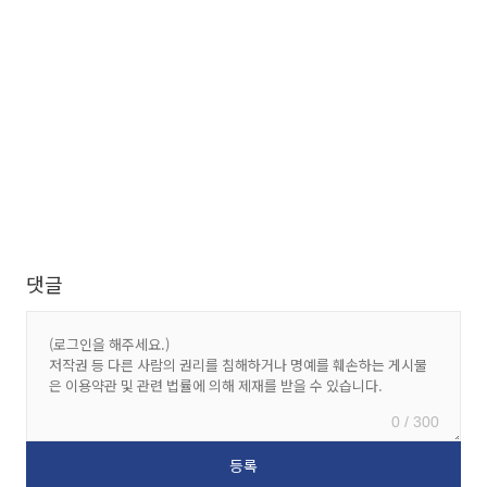
댓글
0 / 300