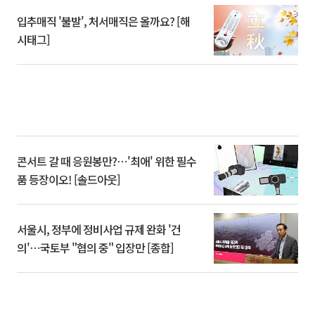
입추매직 '불발', 처서매직은 올까요? [해
시태그]
콘서트 갈 때 응원봉만?⋯'최애' 위한 필수
품 등장이오! [솔드아웃]
서울시, 정부에 정비사업 규제 완화 '건
의'⋯국토부 "협의 중" 입장만 [종합]