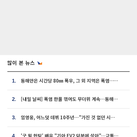
많이 본 뉴스
동해안은 시간당 80㎜ 폭우, 그 외 지역은 폭염…‘극과 극 날씨’
1.
[내일 날씨] 폭염 한풀 꺾여도 무더위 계속⋯동해안 이틀 연속 비
2.
임영웅, 어느덧 데뷔 10주년⋯"가진 것 없던 시절, 내 앞엔 20명의 팬뿐"
3.
'굿 윌 헌팅' 배우 "기아 EV2 덕분에 살아"…교통사고 후 안전성 극찬
4.