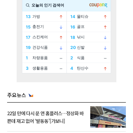
주요뉴스
22일 만에 다시 문 연 홈플러스…정상화 바
쁜데 재고 없어 ‘발동동’[가보니]