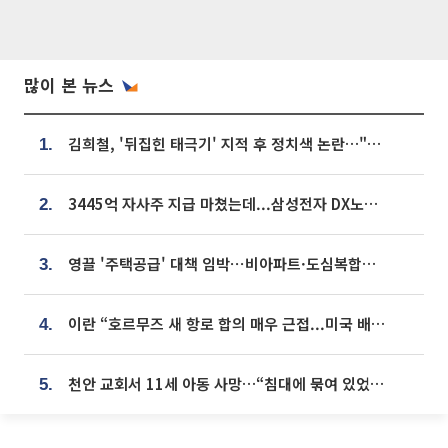
많이 본 뉴스
김희철, '뒤집힌 태극기' 지적 후 정치색 논란…"좌우 떠나 우리나라 국기"
1.
3445억 자사주 지급 마쳤는데...삼성전자 DX노조, 뒤늦은 '떼쓰기 집회'
2.
영끌 '주택공급' 대책 임박⋯비아파트·도심복합까지 총동원
3.
이란 “호르무즈 새 항로 합의 매우 근접...미국 배상 먼저”
4.
천안 교회서 11세 아동 사망…“침대에 묶여 있었다” 진술 확보
5.