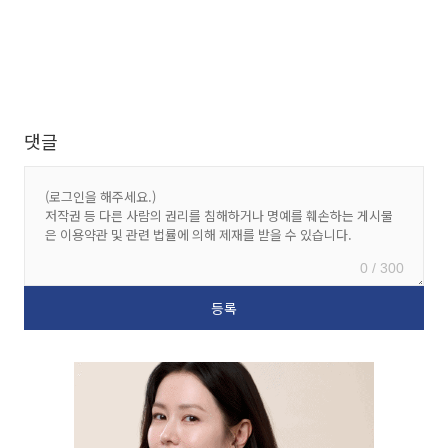
댓글
0 / 300