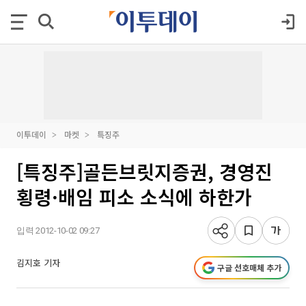
이투데이
마켓
특징주
[특징주]골든브릿지증권, 경영진
횡령·배임 피소 소식에 하한가
입력 2012-10-02 09:27
김지호 기자
구글 선호매체 추가