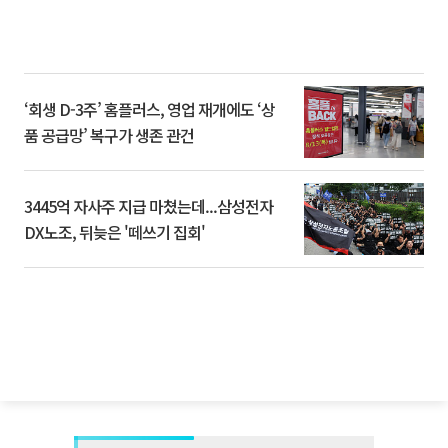
‘회생 D-3주’ 홈플러스, 영업 재개에도 ‘상
품 공급망’ 복구가 생존 관건
3445억 자사주 지급 마쳤는데...삼성전자
DX노조, 뒤늦은 '떼쓰기 집회'