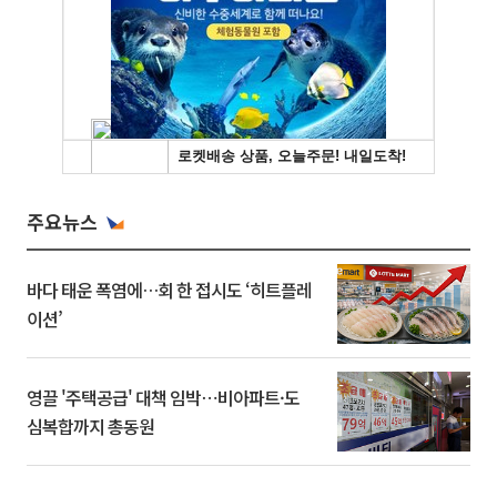
주요뉴스
바다 태운 폭염에…회 한 접시도 ‘히트플레
이션’
영끌 '주택공급' 대책 임박⋯비아파트·도
심복합까지 총동원