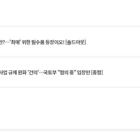
?⋯'최애' 위한 필수품 등장이오! [솔드아웃]
업 규제 완화 '건의'⋯국토부 "협의 중" 입장만 [종합]