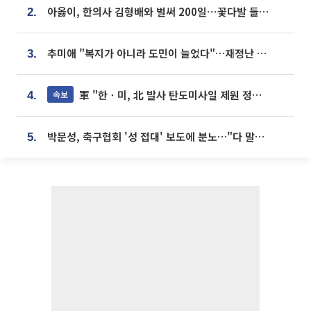
아옳이, 한의사 김형배와 벌써 200일⋯꽃다발 들고 "프러포즈 아냐"
2.
추미애 "복지가 아니라 도민이 늘었다"…재정난 책임론 정면돌파
3.
軍 "한ㆍ미, 北 발사 탄도미사일 제원 정밀분석 중"
속보
4.
박문성, 축구협회 '성 접대' 보도에 분노…"다 말아먹으려고 작정했나"
5.