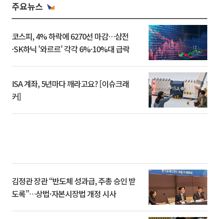
주요뉴스
코스피, 4% 하락에 6270선 마감…삼전
·SK하닉 '와르르' 각각 6%·10%대 급락
ISA 계좌, 5년마다 깨라고요? [이슈크래
커]
김정관 장관 “반도체 성과급, 주총 승인 받
도록”…상법·자본시장법 개정 시사