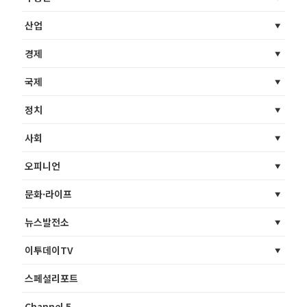
산업
경제
국제
정치
사회
오피니언
문화·라이프
뉴스발전소
이투데이TV
스페셜리포트
Channel 5