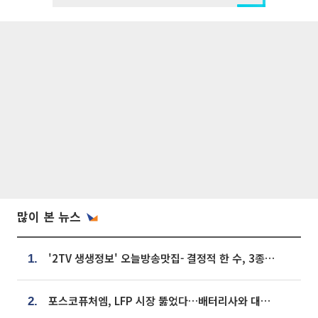
많이 본 뉴스
'2TV 생생정보' 오늘방송맛집- 결정적 한 수, 3종 메밀면! 메밀 소바 맛집 '의○○○○'
1.
포스코퓨처엠, LFP 시장 뚫었다…배터리사와 대규모 장기 공급 합의
2.