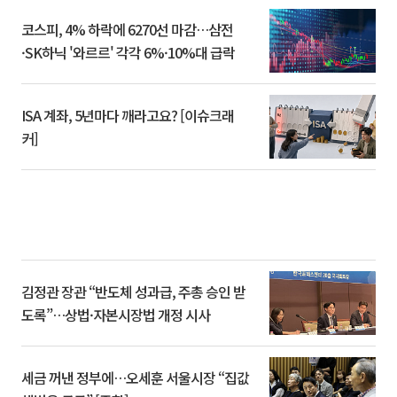
코스피, 4% 하락에 6270선 마감…삼전
·SK하닉 '와르르' 각각 6%·10%대 급락
ISA 계좌, 5년마다 깨라고요? [이슈크래
커]
김정관 장관 “반도체 성과급, 주총 승인 받
도록”…상법·자본시장법 개정 시사
세금 꺼낸 정부에…오세훈 서울시장 “집값