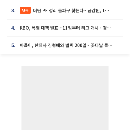
더딘 PF 정리 돌파구 찾는다…금감원, 1년 반 만에 매각설명회 재개
단독
3.
KBO, 폭염 대책 발표⋯11일부터 리그 개시ㆍ경기 오후 7시 시작
4.
아옳이, 한의사 김형배와 벌써 200일⋯꽃다발 들고 "프러포즈 아냐"
5.