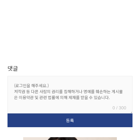
댓글
0 / 300