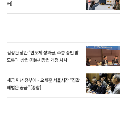
커]
김정관 장관 “반도체 성과급, 주총 승인 받
도록”…상법·자본시장법 개정 시사
세금 꺼낸 정부에…오세훈 서울시장 “집값
해법은 공급” [종합]