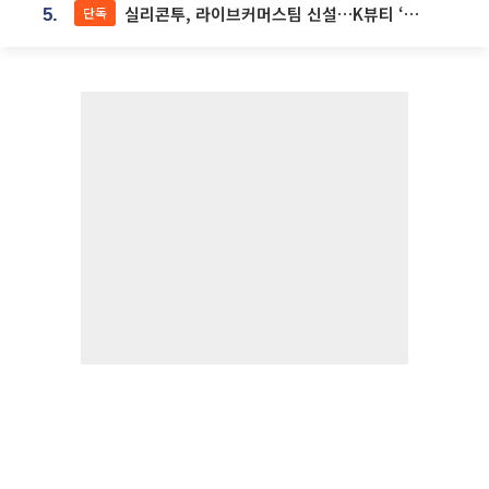
실리콘투, 라이브커머스팀 신설…K뷰티 ‘글로벌 판매망’ 확대[K뷰티 라방戰]
단독
5.