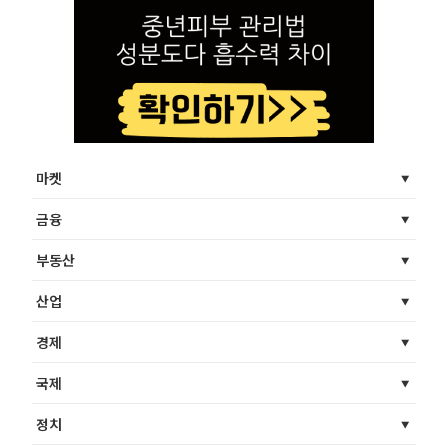
마켓
금융
부동산
산업
경제
국제
정치