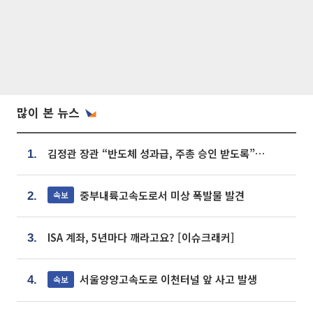
많이 본 뉴스
김정관 장관 “반도체 성과급, 주총 승인 받도록”…상법·자본시장법 개정 시사
1.
중부내륙고속도로서 미상 폭발물 발견
속보
2.
ISA 계좌, 5년마다 깨라고요? [이슈크래커]
3.
서울양양고속도로 이천터널 앞 사고 발생
속보
4.