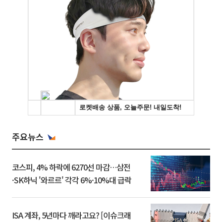
주요뉴스
코스피, 4% 하락에 6270선 마감…삼전
·SK하닉 '와르르' 각각 6%·10%대 급락
ISA 계좌, 5년마다 깨라고요? [이슈크래