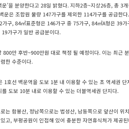
운’을 분양한다고 28일 밝혔다. 지하2층~지상26층, 총 3개
운은 조합원 물량 147가구를 제외한 114가구를 공급한다
 2가구, 84㎡표준형은 146가구 중 75가구, 84㎡A형은 39가구
중 19가구가 일반 공급분이다.
당 800만 후반~900만원 대로 책정 될 예정이다. 이는 최근
저렴한 수준이다.
1호선 백운역을 도보 1분 내 이용할 수 있는 초 역세권 단
를 도보 10분 내로 이용할 수 있는 더블역세권 단지다.
로는 함봉산, 정남쪽으로는 법성산, 남동쪽으로 앞산이 위치
 있고, 부평공원이 인접해 있어 충분한 자연휴식처가 제공된