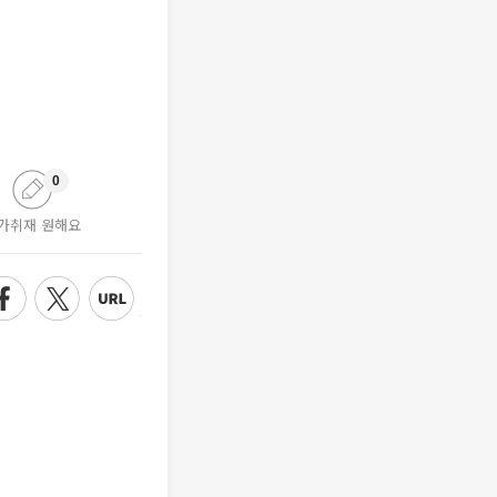
0
가취재 원해요