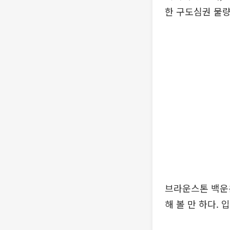
한 구도심권 물량
브라운스톤 백운
해 볼 만 하다. 입