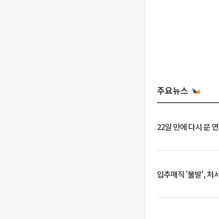
주요뉴스
22일 만에 다시 문 
입추매직 '불발', 처