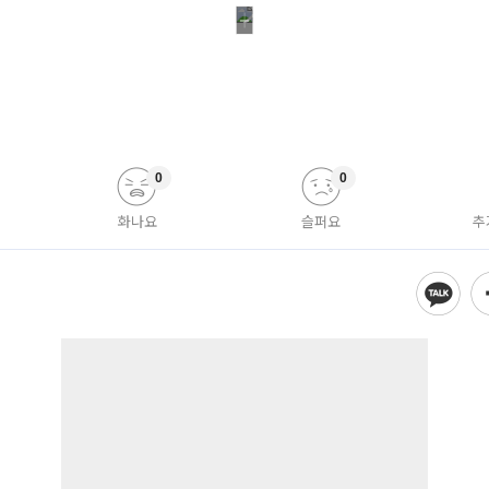
0
0
화나요
슬퍼요
추