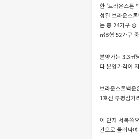
한 ‘브라운스톤 백
성된 브라운스톤백
는 총 24가구 중
㎡B형 52가구 
분양가는 3.3㎡
다 분양가격이 
브라운스톤백운은 
1호선 부평삼거리
이 단지 서북쪽으
간으로 둘러싸여