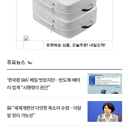
주요뉴스
‘한국판 IRA’ 베일 벗었지만…반도체·배터
리 업계 “시행령이 관건”
與 “세제개편안 다양한 목소리 수렴…이달
말 정리 가능성”