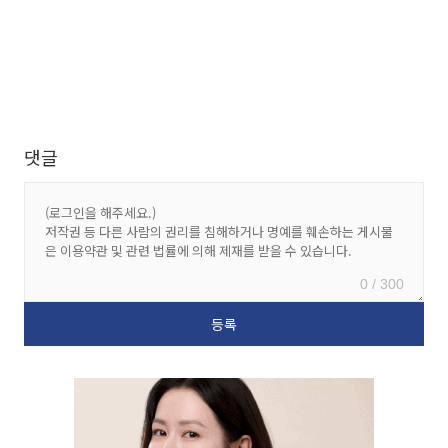
댓글
0 / 300