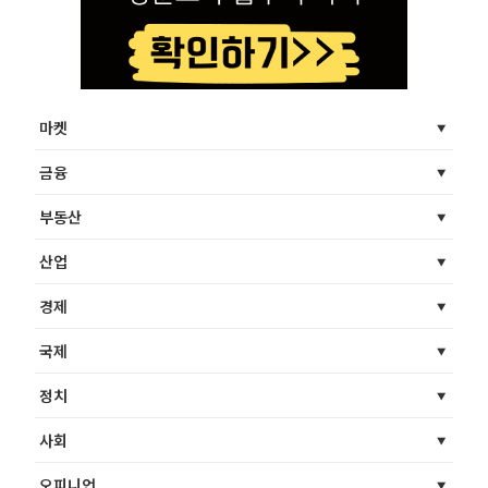
마켓
금융
부동산
산업
경제
국제
정치
사회
오피니언