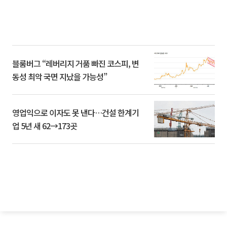
블룸버그 “레버리지 거품 빠진 코스피, 변
동성 최악 국면 지났을 가능성”
영업익으로 이자도 못 낸다…건설 한계기
업 5년 새 62→173곳