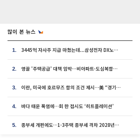
많이 본 뉴스
3445억 자사주 지급 마쳤는데...삼성전자 DX노조, 뒤늦은 '떼쓰기 집회'
1.
영끌 '주택공급' 대책 임박⋯비아파트·도심복합까지 총동원
2.
이란, 미국에 호르무즈 합의 조건 제시…美 “경기 아직 안 끝나” [종합]
3.
바다 태운 폭염에…회 한 접시도 ‘히트플레이션’
4.
종부세 개편에도…1·3주택 종부세 격차 2028년부터 확대
5.