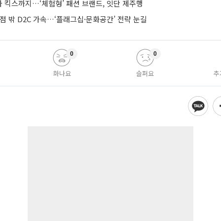
 킥스까지…‘체험형’ 패션 브랜드, 잇단 제주행
점 밖 D2C 가속…‘플래그십·문화공간’ 전략 눈길
0
0
화나요
슬퍼요
추