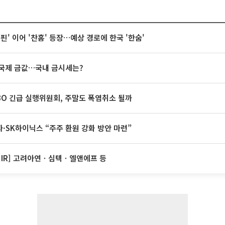
돌핀' 이어 '찬홈' 등장…예상 경로에 한국 '한숨'
국제 금값…국내 금시세는?
BO 긴급 실행위원회, 주말도 폭염취소 될까
·SK하이닉스 “주주 환원 강화 방안 마련”
 IR] 고려아연ㆍ심텍ㆍ엘앤에프 등