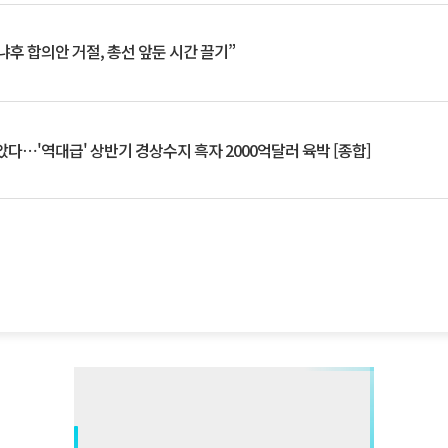
냐후 합의안 거절, 총선 앞둔 시간 끌기”
았다⋯'역대급' 상반기 경상수지 흑자 2000억달러 육박 [종합]