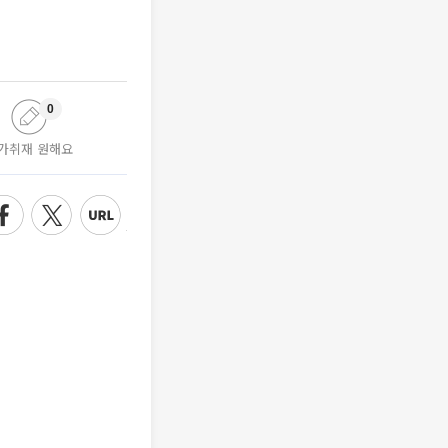
0
가취재 원해요