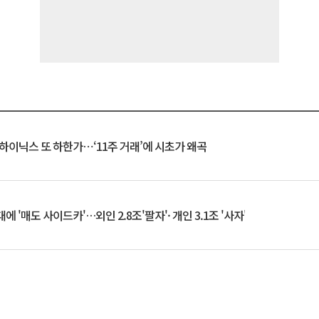
K하이닉스 또 하한가⋯‘11주 거래’에 시초가 왜곡
 '매도 사이드카'…외인 2.8조'팔자'· 개인 3.1조 '사자'