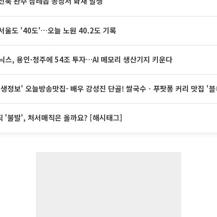
전북 완주 삼례읍 공장서 화재 발생
서울도 '40도'…오늘 노원 40.2도 기록
닉스, 용인·청주에 54조 투자…AI 메모리 생산기지 키운다
 생생정보' 오늘방송맛집- 배우 강성진 단골! 쌀국수ㆍ푸팟퐁 커리 맛집 '
 '불발', 처서매직은 올까요? [해시태그]