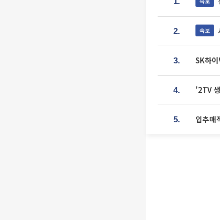
속보
1.
속보
2.
SK하이
3.
'2TV
4.
입추매직
5.