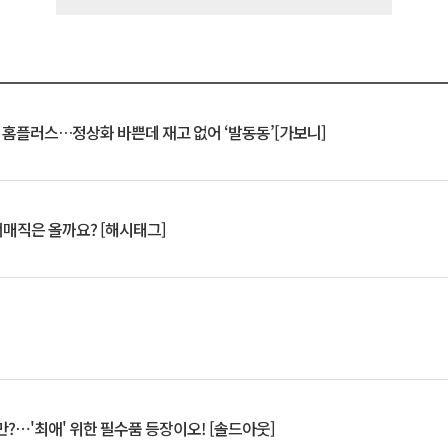
연 홈플러스…정상화 바쁜데 재고 없어 ‘발동동’[가보니]
서매직은 올까요? [해시태그]
?⋯'최애' 위한 필수품 등장이오! [솔드아웃]