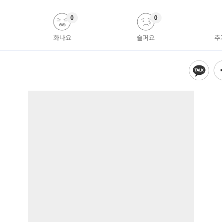
0
0
화나요
슬퍼요
추