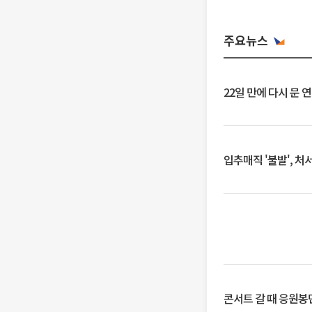
주요뉴스
22일 만에 다시 문 
입추매직 '불발', 처
콘서트 갈 때 응원봉만