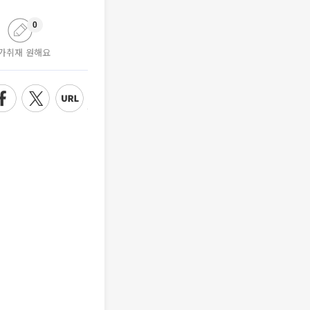
0
가취재 원해요