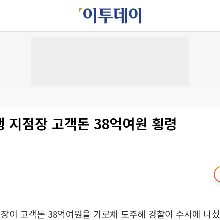
행 지점장 고객돈 38억여원 횡령
장이 고객돈 38억여원을 가로채 도주해 경찰이 수사에 나섰