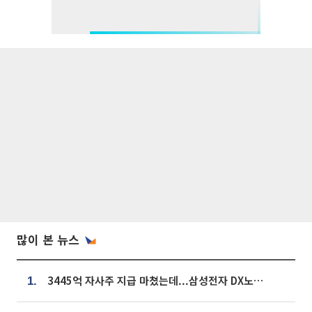
많이 본 뉴스
3445억 자사주 지급 마쳤는데...삼성전자 DX노조, 뒤늦은 '떼쓰기 집회'
1.