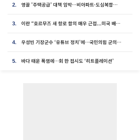
영끌 '주택공급' 대책 임박⋯비아파트·도심복합까지 총동원
2.
이란 “호르무즈 새 항로 합의 매우 근접...미국 배상 먼저”
3.
우성빈 기장군수 ‘유튜브 정치’에…국민의힘 군의원들 집단 반발
4.
바다 태운 폭염에…회 한 접시도 ‘히트플레이션’
5.