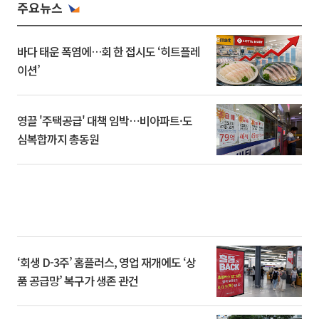
주요뉴스
바다 태운 폭염에…회 한 접시도 ‘히트플레
이션’
영끌 '주택공급' 대책 임박⋯비아파트·도
심복합까지 총동원
‘회생 D-3주’ 홈플러스, 영업 재개에도 ‘상
품 공급망’ 복구가 생존 관건