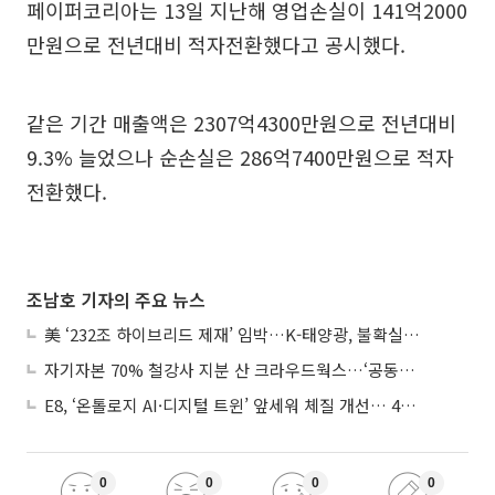
페이퍼코리아는 13일 지난해 영업손실이 141억2000
만원으로 전년대비 적자전환했다고 공시했다.
같은 기간 매출액은 2307억4300만원으로 전년대비
9.3% 늘었으나 순손실은 286억7400만원으로 적자
전환했다.
조남호 기자의 주요 뉴스
美 ‘232조 하이브리드 제재’ 임박…K-태양광, 불확실성 털고 날개 다나
자기자본 70% 철강사 지분 산 크라우드웍스…‘공동경영’으로 AI 시너지 낼까
E8, ‘온톨로지 AI·디지털 트윈’ 앞세워 체질 개선… 4분기 흑자전환 총력
0
0
0
0