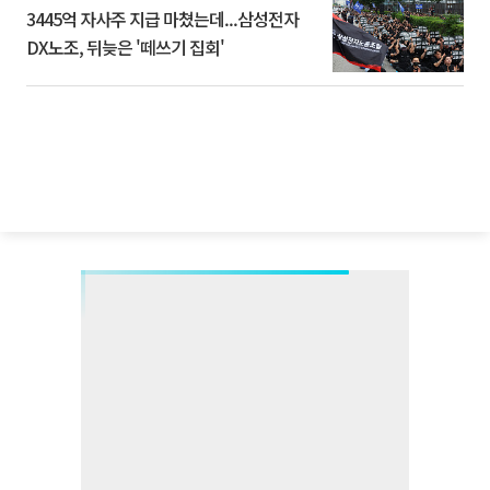
3445억 자사주 지급 마쳤는데...삼성전자
DX노조, 뒤늦은 '떼쓰기 집회'