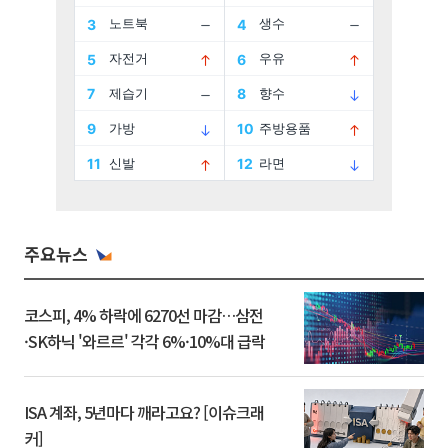
주요뉴스
코스피, 4% 하락에 6270선 마감…삼전
·SK하닉 '와르르' 각각 6%·10%대 급락
ISA 계좌, 5년마다 깨라고요? [이슈크래
커]