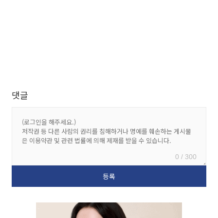
댓글
0 / 300