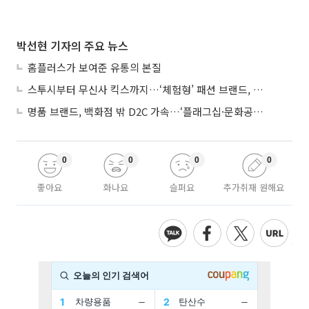
박선현 기자의 주요 뉴스
홈플러스가 보여준 유통의 본질
스투시부터 무신사 킥스까지…‘체험형’ 패션 브랜드, 잇단 제주행
명품 브랜드, 백화점 밖 D2C 가속…‘플래그십·문화공간’ 전략 눈길
0
0
0
0
좋아요
화나요
슬퍼요
추가취재 원해요