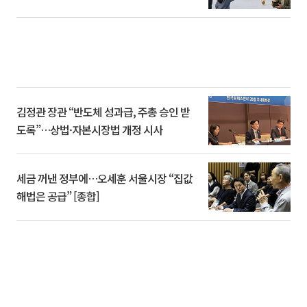
김정관 장관 “반도체 성과급, 주총 승인 받
도록”…상법·자본시장법 개정 시사
세금 꺼낸 정부에…오세훈 서울시장 “집값
해법은 공급” [종합]