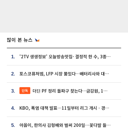
많이 본 뉴스
'2TV 생생정보' 오늘방송맛집- 결정적 한 수, 3종 메밀면! 메밀 소바 맛집 '의○○○○'
1.
포스코퓨처엠, LFP 시장 뚫었다…배터리사와 대규모 장기 공급 합의
2.
더딘 PF 정리 돌파구 찾는다…금감원, 1년 반 만에 매각설명회 재개
단독
3.
KBO, 폭염 대책 발표⋯11일부터 리그 개시ㆍ경기 오후 7시 시작
4.
아옳이, 한의사 김형배와 벌써 200일⋯꽃다발 들고 "프러포즈 아냐"
5.