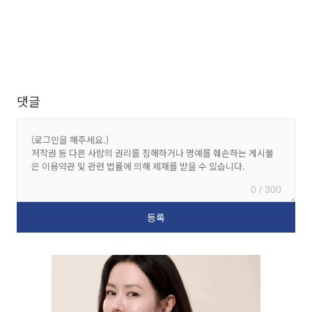
댓글
0 / 300