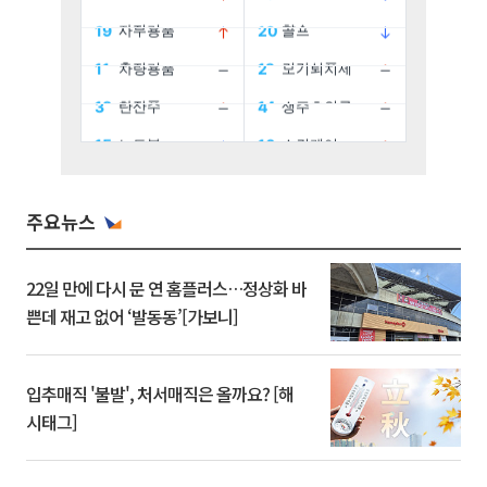
주요뉴스
22일 만에 다시 문 연 홈플러스…정상화 바
쁜데 재고 없어 ‘발동동’[가보니]
입추매직 '불발', 처서매직은 올까요? [해
시태그]