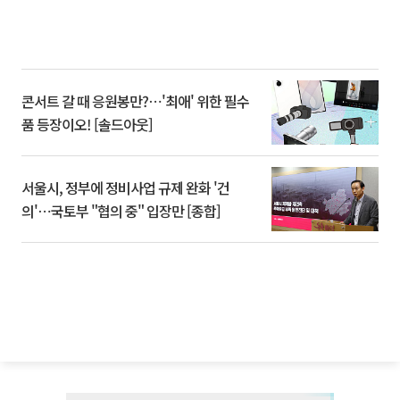
콘서트 갈 때 응원봉만?⋯'최애' 위한 필수
품 등장이오! [솔드아웃]
서울시, 정부에 정비사업 규제 완화 '건
의'⋯국토부 "협의 중" 입장만 [종합]