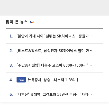
많이 본 뉴스
'불안과 기대 사이' 널뛰는 SK하이닉스…증권가 "HBM4·LTA 기반 펀터멘털 견고"
1.
[베스트&워스트] 삼성전자·SK하이닉스 밀린 한 주…상상인증권은 85% 급등
2.
[주간증시전망] 다음주 코스피 6000~7000⋯“外人 수급은 정책이 변수”
3.
뉴욕증시, 상승...나스닥 1.3% ↑
속보
4.
'나혼산' 류혜영, 고경표와 16년산 우정…"자취방서 부모님과 마주쳐"
5.