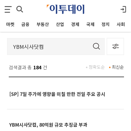
마켓
금융
부동산
산업
경제
국제
정치
사회
검색결과 총
184
건
정확도순
최신순
[SP] 7일 주가에 영향을 미칠 만한 전일 주요 공시
YBM시사닷컴, 80억원 규모 추징금 부과