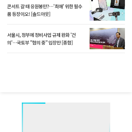
콘서트 갈 때 응원봉만?⋯'최애' 위한 필수
품 등장이오! [솔드아웃]
서울시, 정부에 정비사업 규제 완화 '건
의'⋯국토부 "협의 중" 입장만 [종합]