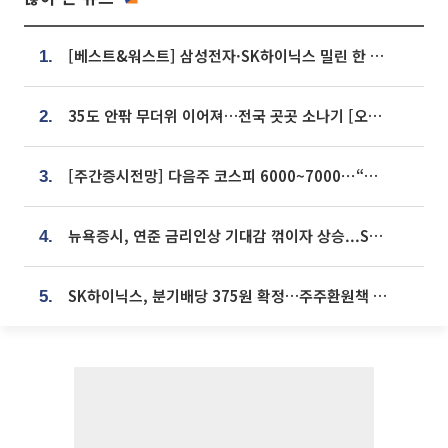
[베스트&워스트] 삼성전자·SK하이닉스 밀린 한 주…상상인증권은 85% 급등
1.
35도 안팎 무더위 이어져…전국 곳곳 소나기 [오늘 날씨]
2.
[주간증시전망] 다음주 코스피 6000~7000⋯“外人 수급은 정책이 변수”
3.
뉴욕증시, 연준 금리인상 기대감 꺾이자 상승...S&P500 사상 최고치 [종합]
4.
SK하이닉스, 분기배당 375원 확정…주주환원책 9월로 앞당겨 발표
5.