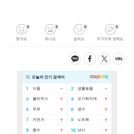
0
0
0
0
좋아요
화나요
슬퍼요
추가취재 원해요