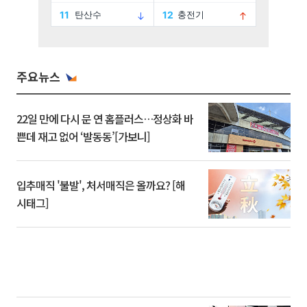
주요뉴스
22일 만에 다시 문 연 홈플러스…정상화 바
쁜데 재고 없어 ‘발동동’[가보니]
입추매직 '불발', 처서매직은 올까요? [해
시태그]