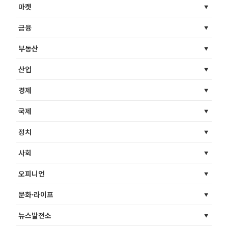
마켓
금융
부동산
산업
경제
국제
정치
사회
오피니언
문화·라이프
뉴스발전소