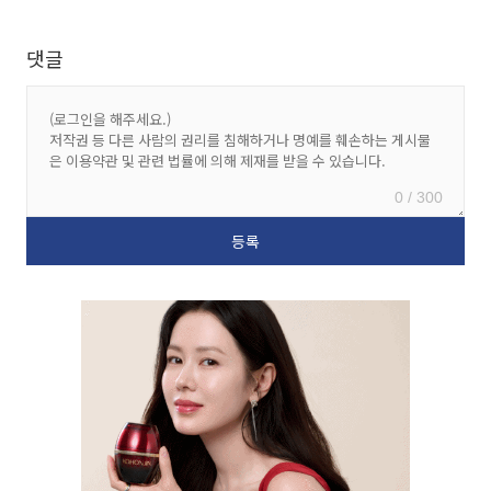
댓글
0 / 300