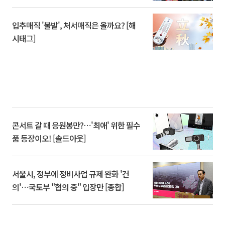
입추매직 '불발', 처서매직은 올까요? [해
시태그]
콘서트 갈 때 응원봉만?⋯'최애' 위한 필수
품 등장이오! [솔드아웃]
서울시, 정부에 정비사업 규제 완화 '건
의'⋯국토부 "협의 중" 입장만 [종합]