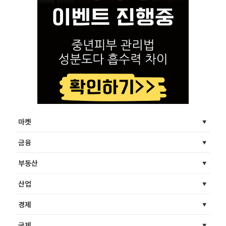
마켓
금융
부동산
산업
경제
국제