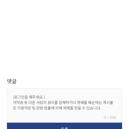
댓글
0 / 300