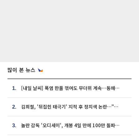
많이 본 뉴스
[내일 날씨] 폭염 한풀 꺾여도 무더위 계속⋯동해안 이틀 연속 비
1.
김희철, '뒤집힌 태극기' 지적 후 정치색 논란…"좌우 떠나 우리나라 국기"
2.
놀란 감독 '오디세이', 개봉 4일 만에 100만 돌파⋯'왕사남' 보다 빠르다
3.