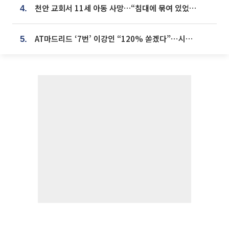
천안 교회서 11세 아동 사망…“침대에 묶여 있었다” 진술 확보
4.
AT마드리드 ‘7번’ 이강인 “120% 쏟겠다”⋯시메오네 감독 “필요한 선수”
5.