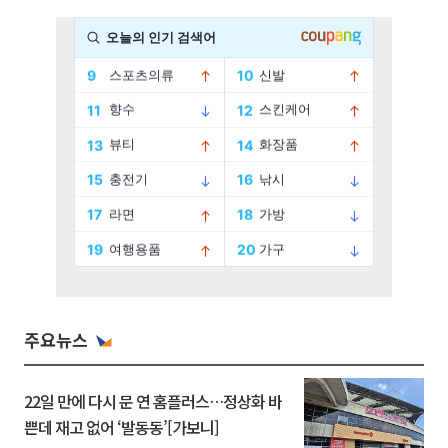
주요뉴스
22일 만에 다시 문 연 홈플러스…정상화 바
쁜데 재고 없어 ‘발동동’[가보니]