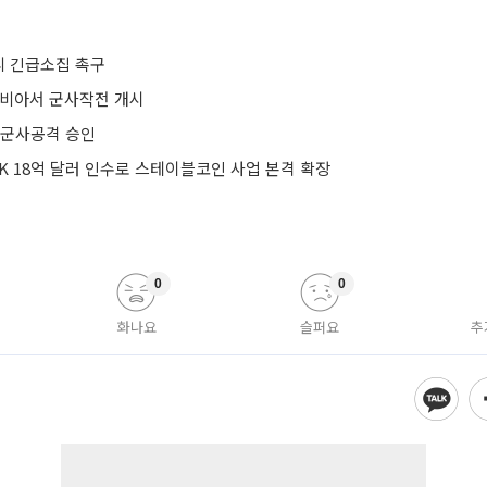
 긴급소집 촉구
리비아서 군사작전 개시
 군사공격 승인
K 18억 달러 인수로 스테이블코인 사업 본격 확장
0
0
화나요
슬퍼요
추