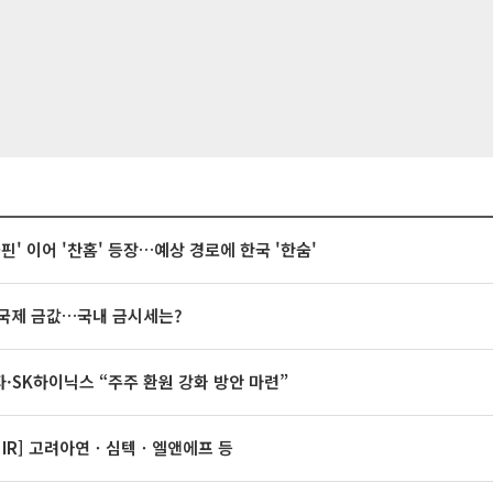
돌핀' 이어 '찬홈' 등장…예상 경로에 한국 '한숨'
국제 금값…국내 금시세는?
·SK하이닉스 “주주 환원 강화 방안 마련”
 IR] 고려아연ㆍ심텍ㆍ엘앤에프 등