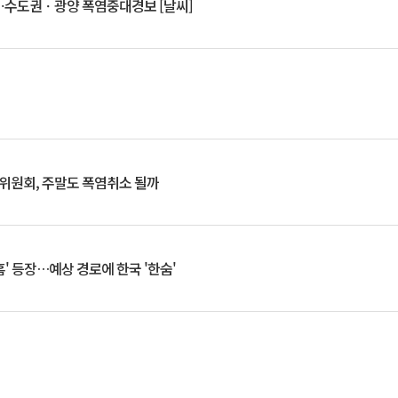
⋯수도권ㆍ광양 폭염중대경보 [날씨]
행위원회, 주말도 폭염취소 될까
찬홈' 등장…예상 경로에 한국 '한숨'