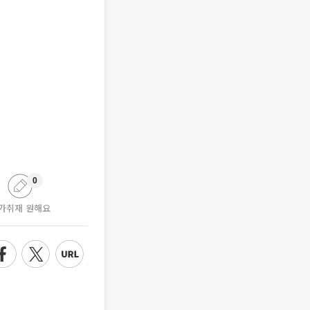
0
가취재 원해요