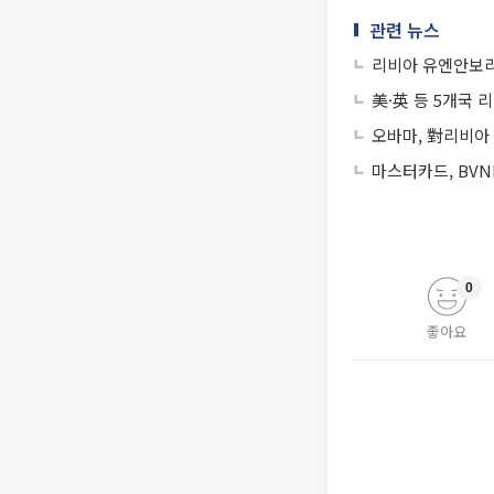
관련 뉴스
리비아 유엔안보리
美·英 등 5개국 
오바마, 對리비아
마스터카드, BVN
0
좋아요