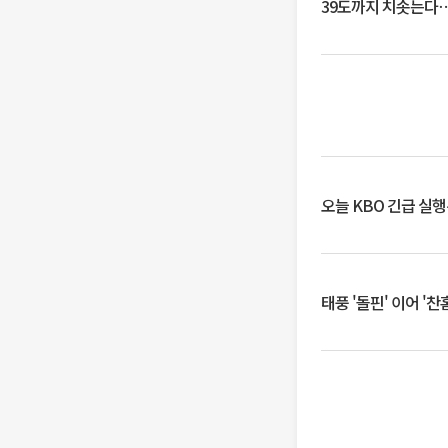
39도까지 치솟는다
오늘 KBO 긴급 실
태풍 '돌핀' 이어 '