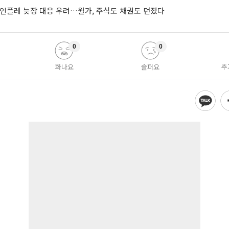
 인플레 늦장 대응 우려…월가, 주식도 채권도 던졌다
0
0
화나요
슬퍼요
추