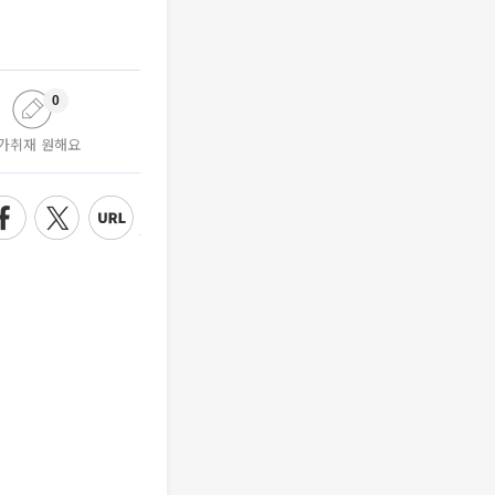
0
가취재 원해요