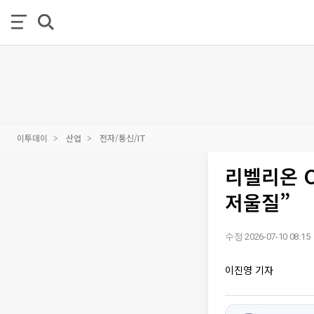
이투데이
산업
전자/통신/IT
리벨리온 
저울질”
수정 2026-07-10 08:15
이진영 기자