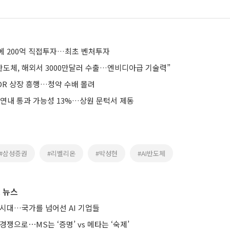
I에 200억 직접투자…최초 벤처투자
 반도체, 해외서 3000만달러 수출…엔비디아급 기술력”
DR 상장 흥행…청약 수배 몰려
 연내 통과 가능성 13%…상원 문턱서 제동
#삼성증권
#리벨리온
#박성현
#AI반도체
 뉴스
 시대…국가를 넘어선 AI 기업들
경쟁으로⋯MS는 ‘증명’ vs 메타는 ‘숙제’