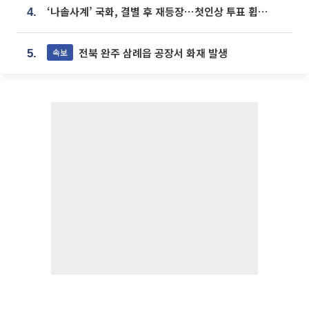
‘나솔사계’ 국화, 결별 후 재등장⋯첫인상 투표 휩쓸고 ‘인기녀’ 등극
4.
전북 완주 삼례읍 공장서 화재 발생
속보
5.