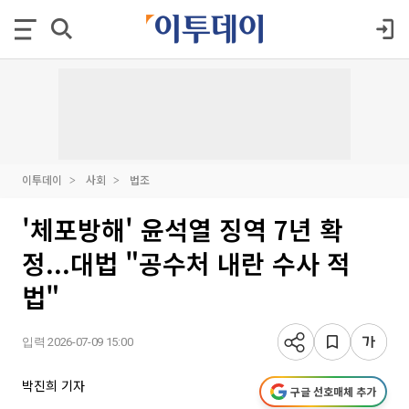
이투데이
사회
법조
'체포방해' 윤석열 징역 7년 확
정...대법 "공수처 내란 수사 적
법"
입력 2026-07-09 15:00
박진희 기자
구글 선호매체 추가