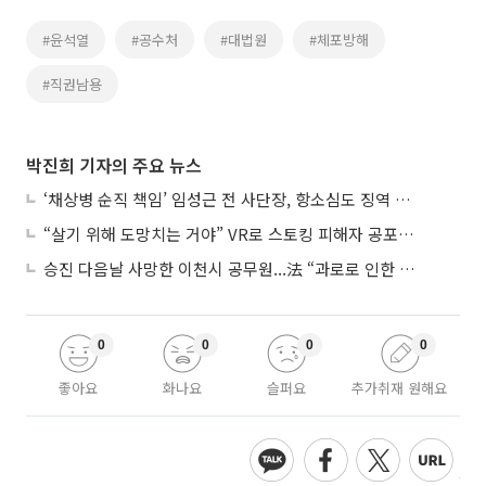
#윤석열
#공수처
#대법원
#체포방해
#직권남용
박진희 기자의 주요 뉴스
‘채상병 순직 책임’ 임성근 전 사단장, 항소심도 징역 3년
“살기 위해 도망치는 거야” VR로 스토킹 피해자 공포 마주한 수형자들
승진 다음날 사망한 이천시 공무원...法 “과로로 인한 순직”
0
0
0
0
좋아요
화나요
슬퍼요
추가취재 원해요