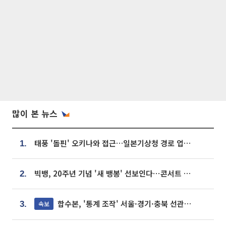
많이 본 뉴스
태풍 '돌핀' 오키나와 접근…일본기상청 경로 업데이트
1.
빅뱅, 20주년 기념 '새 뱅봉' 선보인다⋯콘서트 앞두고 팝업 개최
2.
합수본, '통계 조작' 서울·경기·충북 선관위 등 추가 압수수색
속보
3.