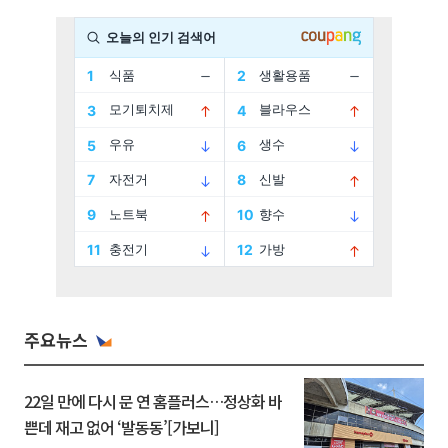
주요뉴스
22일 만에 다시 문 연 홈플러스…정상화 바
쁜데 재고 없어 ‘발동동’[가보니]