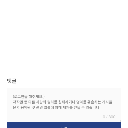
댓글
0 / 300