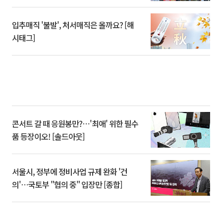
입추매직 '불발', 처서매직은 올까요? [해
시태그]
콘서트 갈 때 응원봉만?⋯'최애' 위한 필수
품 등장이오! [솔드아웃]
서울시, 정부에 정비사업 규제 완화 '건
의'⋯국토부 "협의 중" 입장만 [종합]