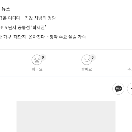
 뉴스
급은 더디다…집값 처방의 명암
P 5 단지 공통점 ‘학세권’
.3만 가구 ‘대단지’ 쏟아진다⋯청약 수요 쏠림 가속
0
0
화나요
슬퍼요
추