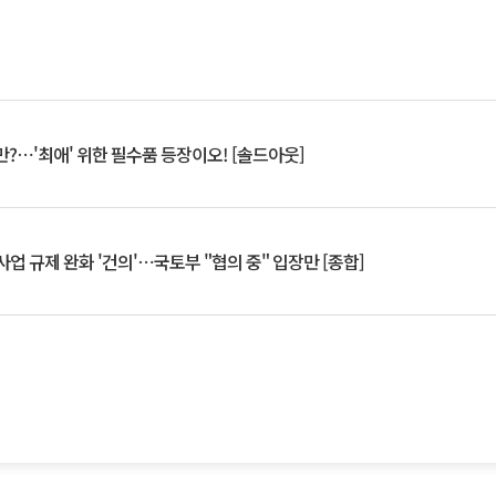
?⋯'최애' 위한 필수품 등장이오! [솔드아웃]
업 규제 완화 '건의'⋯국토부 "협의 중" 입장만 [종합]