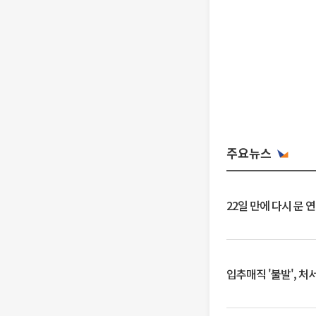
주요뉴스
22일 만에 다시 문 
입추매직 '불발', 처