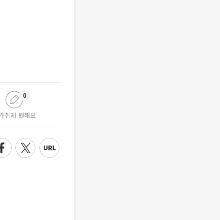
0
가취재 원해요