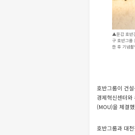
▲문갑 호반
구 호반그룹
한 후 기념촬
호반그룹이 건설·
경제혁신센터와 
(MOU)을 체결했
호반그룹과 대천