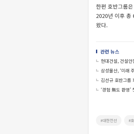
한편 호반그룹은
2020년 이후 
왔다.
관련 뉴스
현대건설, 건설안
삼성물산, ‘미래 
김선규 호반그룹 
‘경험 無도 환영’
#대한전선
#